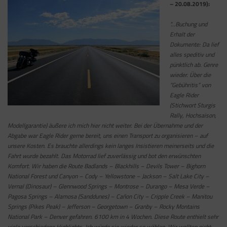
– 20.08.2019):
“…Buchung und
Erhalt der
Dokumente: Da lief
alles speditiv und
pünktlich ab. Genre
wieder. Über die
“Gebühritis” von
Eagle Rider
(Stichwort Sturgis
Rally, Hochsaison,
Modellgarantie) äußere ich mich hier nicht weiter. Bei der Übernahme und der
Abgabe war Eagle Rider gerne bereit, uns einen Transport zu organisieren – auf
unsere Kosten. Es brauchte allerdings kein langes Insistieren meinerseits und die
Fahrt wurde bezahlt. Das Motorrad lief zuverlässig und bot den erwünschten
Komfort. Wir haben die Route Badlands – Blackhills – Devils Tower – Bighorn
National Forest und Canyon – Cody – Yellowstone – Jackson – Salt Lake City –
Vernal (Dinosaur) – Glennwood Springs – Montrose – Durango – Mesa Verde –
Pagosa Springs – Alamosa (Sanddunes) – Cañon City – Cripple Creek – Manitou
Springs (Pikes Peak) – Jefferson – Georgetown – Granby – Rocky Montains
National Park – Denver gefahren. 6100 km in 4 Wochen. Diese Route enthielt sehr
viele verschiedene Highlights. Ich würde sie wieder so wählen. Wir wollten nicht