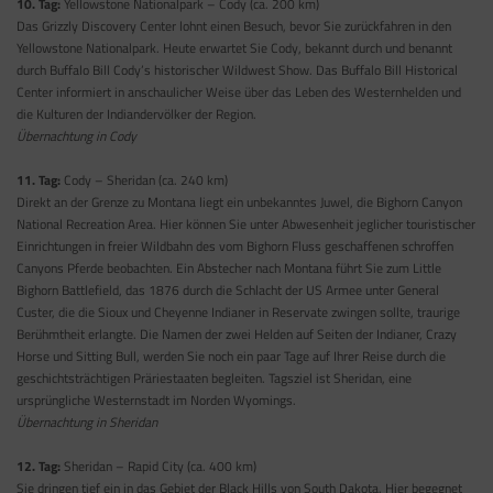
10. Tag:
Yellowstone Nationalpark – Cody (ca. 200 km)
Das Grizzly Discovery Center lohnt einen Besuch, bevor Sie zurückfahren in den
Yellowstone Nationalpark. Heute erwartet Sie Cody, bekannt durch und benannt
durch Buffalo Bill Cody’s historischer Wildwest Show. Das Buffalo Bill Historical
Center informiert in anschaulicher Weise über das Leben des Westernhelden und
die Kulturen der Indiandervölker der Region.
Übernachtung in Cody
11. Tag:
Cody – Sheridan (ca. 240 km)
Direkt an der Grenze zu Montana liegt ein unbekanntes Juwel, die Bighorn Canyon
National Recreation Area. Hier können Sie unter Abwesenheit jeglicher touristischer
Einrichtungen in freier Wildbahn des vom Bighorn Fluss geschaffenen schroffen
Canyons Pferde beobachten. Ein Abstecher nach Montana führt Sie zum Little
Bighorn Battlefield, das 1876 durch die Schlacht der US Armee unter General
Custer, die die Sioux und Cheyenne Indianer in Reservate zwingen sollte, traurige
Berühmtheit erlangte. Die Namen der zwei Helden auf Seiten der Indianer, Crazy
Horse und Sitting Bull, werden Sie noch ein paar Tage auf Ihrer Reise durch die
geschichtsträchtigen Präriestaaten begleiten. Tagsziel ist Sheridan, eine
ursprüngliche Westernstadt im Norden Wyomings.
Übernachtung in Sheridan
12. Tag:
Sheridan – Rapid City (ca. 400 km)
Sie dringen tief ein in das Gebiet der Black Hills von South Dakota. Hier begegnet