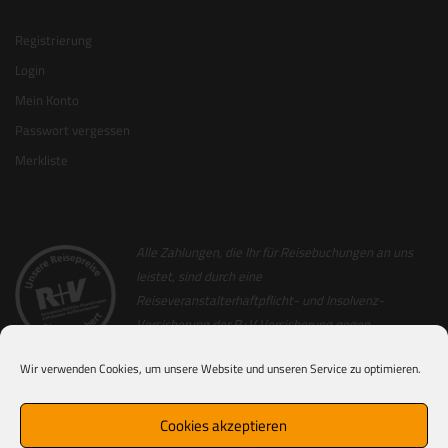
Registrierung
Login
Mein Konto
Passwort vergessen
Merkliste
Alle Zahlungen, die Ihr für Reisebuchungen an uns
leistet, sind durch eine
Reiseveranstalterhaftpflicht- und Insolvenz-
Versicherung der R+V Versicherung gegen
Insolvenz abgesichert. Als Nachweis hierfür
Wir verwenden Cookies, um unsere Website und unseren Service zu optimieren.
erhaltet Ihr zusammen mit der Reiserechnung
einen Sicherungsschein (ausgenommen hiervon sind Nur-Flug
Buchungen). Für alle Reisen, die von Partner-Veranstaltern von uns
Cookies akzeptieren
durchgeführt werden, erhaltet Ihr direkt von den entsprechenden