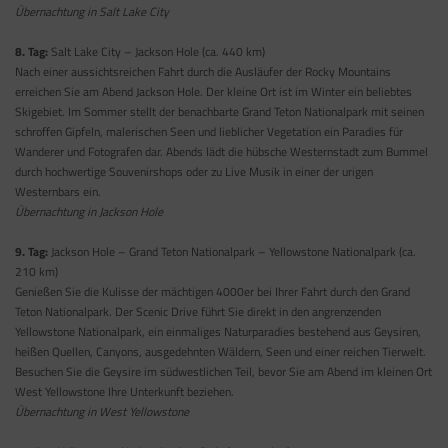
Übernachtung in Salt Lake City
8. Tag:
Salt Lake City – Jackson Hole (ca. 440 km)
Nach einer aussichtsreichen Fahrt durch die Ausläufer der Rocky Mountains
erreichen Sie am Abend Jackson Hole. Der kleine Ort ist im Winter ein beliebtes
Skigebiet. Im Sommer stellt der benachbarte Grand Teton Nationalpark mit seinen
schroffen Gipfeln, malerischen Seen und lieblicher Vegetation ein Paradies für
Wanderer und Fotografen dar. Abends lädt die hübsche Westernstadt zum Bummel
durch hochwertige Souvenirshops oder zu Live Musik in einer der urigen
Westernbars ein.
Übernachtung in Jackson Hole
9. Tag:
Jackson Hole – Grand Teton Nationalpark – Yellowstone Nationalpark (ca.
210 km)
Genießen Sie die Kulisse der mächtigen 4000er bei Ihrer Fahrt durch den Grand
Teton Nationalpark. Der Scenic Drive führt Sie direkt in den angrenzenden
Yellowstone Nationalpark, ein einmaliges Naturparadies bestehend aus Geysiren,
heißen Quellen, Canyons, ausgedehnten Wäldern, Seen und einer reichen Tierwelt.
Besuchen Sie die Geysire im südwestlichen Teil, bevor Sie am Abend im kleinen Ort
West Yellowstone Ihre Unterkunft beziehen.
Übernachtung in West Yellowstone