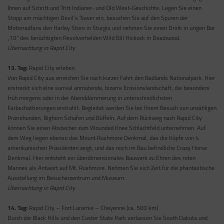
Ihnen auf Schritt und Tritt Indianer- und Old West-Geschichte. Legen Sie einen
Stopp am mächtigen Devil’s Tower ein, besuchen Sie auf den Spuren der
Motorradfans den Harley Store in Sturgis und nehmen Sie einen Drink in urigen Bar
„10“ des berüchtigten Revolverhelden Wild Bill Hickock in Deadwood.
Übernachtung in Rapid City
13. Tag:
Rapid City erleben
Von Rapid City aus erreichen Sie nach kurzer Fahrt den Badlands Nationalpark. Hier
erstreckt sich eine surreal anmutende, bizarre Erosionslandschaft, die besonders
früh morgens oder in der Abenddämmerung in unterschiedlichsten
Farbschattierungen erstrahlt. Begleitet werden Sie bei Ihrem Besuch von unzähligen
Präriehunden, Bighorn Schafen und Büffeln. Auf dem Rückweg nach Rapid City
können Sie einen Abstecher zum Wounded Knee Schlachtfeld unternehmen. Auf
dem Weg liegen ebenso das Mount Rushmore Denkmal, das die Köpfe von 4
amerikanischen Präsidenten zeigt, und das noch im Bau befindliche Crazy Horse
Denkmal. Hier entsteht ein überdimensionales Bauwerk zu Ehren des roten
Mannes als Antwort auf Mt. Rushmore. Nehmen Sie sich Zeit für die phantastische
Ausstellung im Besucherzentrum und Museum.
Übernachtung in Rapid City
14. Tag:
Rapid City – Fort Laramie – Cheyenne (ca. 500 km)
Durch die Black Hills und den Custer State Park verlassen Sie South Dakota und