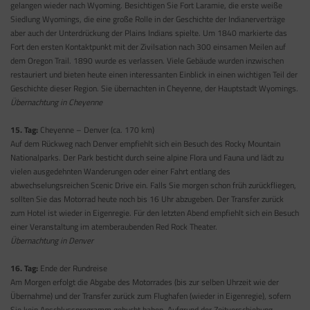
gelangen wieder nach Wyoming. Besichtigen Sie Fort Laramie, die erste weiße
Siedlung Wyomings, die eine große Rolle in der Geschichte der Indianerverträge
aber auch der Unterdrückung der Plains Indians spielte. Um 1840 markierte das
Fort den ersten Kontaktpunkt mit der Zivilsation nach 300 einsamen Meilen auf
dem Oregon Trail. 1890 wurde es verlassen. Viele Gebäude wurden inzwischen
restauriert und bieten heute einen interessanten Einblick in einen wichtigen Teil der
Geschichte dieser Region. Sie übernachten in Cheyenne, der Hauptstadt Wyomings.
Übernachtung in Cheyenne
15. Tag:
Cheyenne – Denver (ca. 170 km)
Auf dem Rückweg nach Denver empfiehlt sich ein Besuch des Rocky Mountain
Nationalparks. Der Park besticht durch seine alpine Flora und Fauna und lädt zu
vielen ausgedehnten Wanderungen oder einer Fahrt entlang des
abwechselungsreichen Scenic Drive ein. Falls Sie morgen schon früh zurückfliegen,
sollten Sie das Motorrad heute noch bis 16 Uhr abzugeben. Der Transfer zurück
zum Hotel ist wieder in Eigenregie. Für den letzten Abend empfiehlt sich ein Besuch
einer Veranstaltung im atemberaubenden Red Rock Theater.
Übernachtung in Denver
16. Tag:
Ende der Rundreise
Am Morgen erfolgt die Abgabe des Motorrades (bis zur selben Uhrzeit wie der
Übernahme) und der Transfer zurück zum Flughafen (wieder in Eigenregie), sofern
Sie kein Anschlussprogramm gebucht haben. Aufgrund der Zeitverschiebung