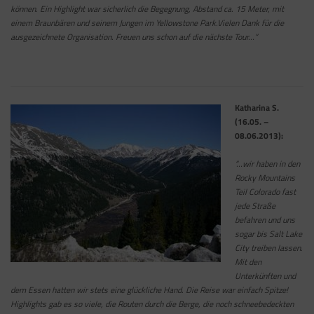
können. Ein Highlight war sicherlich die Begegnung, Abstand ca. 15 Meter, mit
einem Braunbären und seinem Jungen im Yellowstone Park.Vielen Dank für die
ausgezeichnete Organisation. Freuen uns schon auf die nächste Tour…”
Katharina S.
(16.05. –
08.06.2013):
“…wir haben in den
Rocky Mountains
Teil Colorado fast
jede Straße
befahren und uns
sogar bis Salt Lake
City treiben lassen.
Mit den
Unterkünften und
dem Essen hatten wir stets eine glückliche Hand. Die Reise war einfach Spitze!
Highlights gab es so viele, die Routen durch die Berge, die noch schneebedeckten