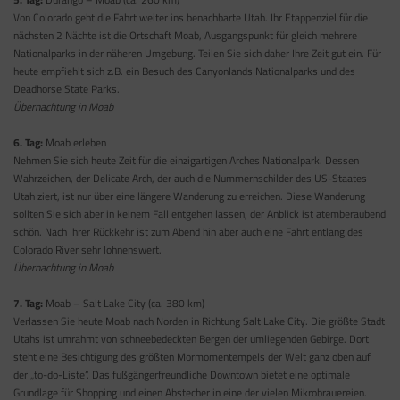
Von Colorado geht die Fahrt weiter ins benachbarte Utah. Ihr Etappenziel für die
nächsten 2 Nächte ist die Ortschaft Moab, Ausgangspunkt für gleich mehrere
Nationalparks in der näheren Umgebung. Teilen Sie sich daher Ihre Zeit gut ein. Für
heute empfiehlt sich z.B. ein Besuch des Canyonlands Nationalparks und des
Deadhorse State Parks.
Übernachtung in Moab
6. Tag:
Moab erleben
Nehmen Sie sich heute Zeit für die einzigartigen Arches Nationalpark. Dessen
Wahrzeichen, der Delicate Arch, der auch die Nummernschilder des US-Staates
Utah ziert, ist nur über eine längere Wanderung zu erreichen. Diese Wanderung
sollten Sie sich aber in keinem Fall entgehen lassen, der Anblick ist atemberaubend
schön. Nach Ihrer Rückkehr ist zum Abend hin aber auch eine Fahrt entlang des
Colorado River sehr lohnenswert.
Übernachtung in Moab
7. Tag:
Moab – Salt Lake City (ca. 380 km)
Verlassen Sie heute Moab nach Norden in Richtung Salt Lake City. Die größte Stadt
Utahs ist umrahmt von schneebedeckten Bergen der umliegenden Gebirge. Dort
steht eine Besichtigung des größten Mormomentempels der Welt ganz oben auf
der „to-do-Liste“. Das fußgängerfreundliche Downtown bietet eine optimale
Grundlage für Shopping und einen Abstecher in eine der vielen Mikrobrauereien.