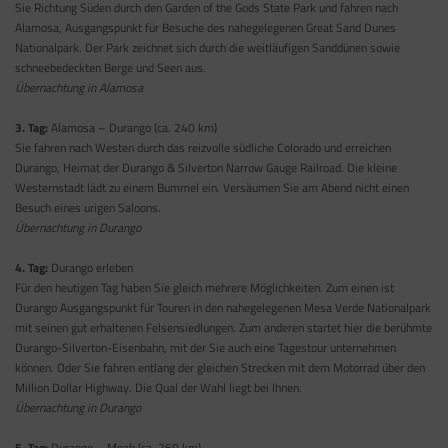
Sie Richtung Süden durch den Garden of the Gods State Park und fahren nach
Alamosa, Ausgangspunkt für Besuche des nahegelegenen Great Sand Dunes
Nationalpark. Der Park zeichnet sich durch die weitläufigen Sanddünen sowie
schneebedeckten Berge und Seen aus.
Übernachtung in Alamosa
3. Tag:
Alamosa – Durango (ca. 240 km)
Sie fahren nach Westen durch das reizvolle südliche Colorado und erreichen
Durango, Heimat der Durango & Silverton Narrow Gauge Railroad. Die kleine
Westernstadt lädt zu einem Bummel ein. Versäumen Sie am Abend nicht einen
Besuch eines urigen Saloons.
Übernachtung in Durango
4. Tag:
Durango erleben
Für den heutigen Tag haben Sie gleich mehrere Möglichkeiten. Zum einen ist
Durango Ausgangspunkt für Touren in den nahegelegenen Mesa Verde Nationalpark
mit seinen gut erhaltenen Felsensiedlungen. Zum anderen startet hier die berühmte
Durango-Silverton-Eisenbahn, mit der Sie auch eine Tagestour unternehmen
können. Oder Sie fahren entlang der gleichen Strecken mit dem Motorrad über den
Million Dollar Highway. Die Qual der Wahl liegt bei Ihnen.
Übernachtung in Durango
5. Tag:
Durango – Moab (ca. 260 km)