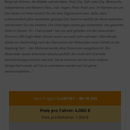
Berge als Kulisse, die Wälder und die Natur, Park City, Salt Lake City, Bonneville,
Independence und Monarch Pass, Vail, Aspen, Pikes Peak usw. Im Namen von uns
Vier danke ich Ihnen herzlich für die tolle Organisation bzw. dafür, dass
schlussendlich alles wunderbar geklappt hat. Auch im Vorfeld der Reise betreuten
und berieten Sie uns bestens. Die Unterlagen waren gut vorbereitet, das gebuchte
Hotel in Denver “H.I. Cherrycreek” hat uns sehr gefallen mit den renovierten
Zimmern. Mit Eagle Rider Denver waren wir auch sehr zufrieden. Mein Bruder
stellte am Nachmittag nach der Übernahme der Motorräder einen Defekt an der
Kupplung fest – das Motorrad wurde ohne Diskussion ausgetauscht. Die
Motorräder waren ansonsten absolut perfekt; die Leute dort sind sehr
dienstleistungsorientiert und nett. Gerne kommen wir bei einer anderen
Gelegenheit wieder auf Sie zu und ebenso werden wir Sie gerne
weiterempfehlen…”
Noch Fragen?
(+49) 561 – 86 16 309
Preis pro Fahrer:
4.060 €
Preis pro Beifahrer:
1.350 €