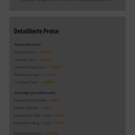
Detaillierte Preise
Preise Fahrer(in):
‘Classic Class’ –
4.060 €
‘Touring Class’ –
4.250 €
‘Grand Touring Class’ –
4.400 €
‘Adventure Class’ –
4.470 €
‘3-Wheel Class’ –
5.880 €
Zuschläge (pro Motorrrad):
Aufpreis Electra Glide –
490 €
Modell-Garantie –
120 €
Hauptsaison (Mai + Juni) –
340 €
Hochsaison (Aug. + Sep.) –
670 €
Preis Beifahrer(in) –
1.350 €