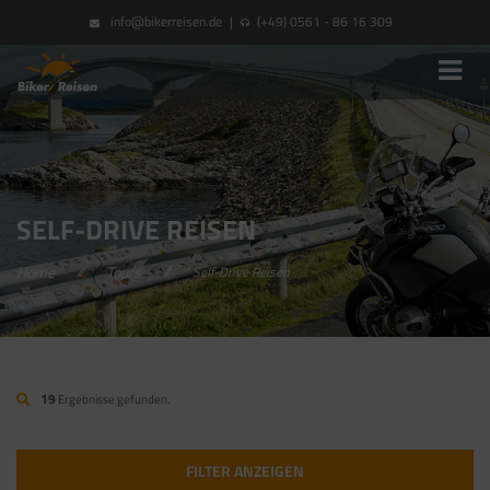
info@bikerreisen.de
|
(+49) 0561 - 86 16 309
SELF-DRIVE REISEN
Home
Tours
//
//
Self-Drive Reisen
19
Ergebnisse gefunden.
FILTER ANZEIGEN