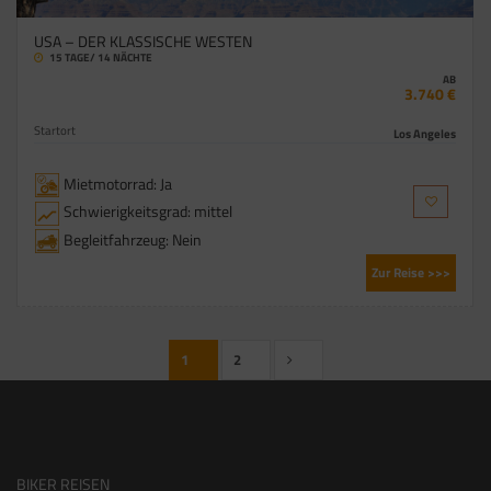
USA – DER KLASSISCHE WESTEN
15 TAGE/ 14 NÄCHTE
AB
3.740 €
Startort
Los Angeles
Mietmotorrad: Ja
Schwierigkeitsgrad: mittel
Begleitfahrzeug: Nein
Zur Reise >>>
1
2
BIKER REISEN