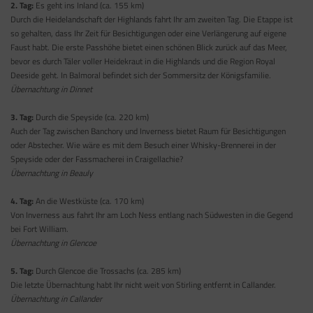
2. Tag:
Es geht ins Inland (ca. 155 km)
Durch die Heidelandschaft der Highlands fahrt Ihr am zweiten Tag. Die Etappe ist
so gehalten, dass Ihr Zeit für Besichtigungen oder eine Verlängerung auf eigene
Faust habt. Die erste Passhöhe bietet einen schönen Blick zurück auf das Meer,
bevor es durch Täler voller Heidekraut in die Highlands und die Region Royal
Deeside geht. In Balmoral befindet sich der Sommersitz der Königsfamilie.
Übernachtung in Dinnet
3. Tag:
Durch die Speyside (ca. 220 km)
Auch der Tag zwischen Banchory und Inverness bietet Raum für Besichtigungen
oder Abstecher. Wie wäre es mit dem Besuch einer Whisky-Brennerei in der
Speyside oder der Fassmacherei in Craigellachie?
Übernachtung in Beauly
4. Tag:
An die Westküste (ca. 170 km)
Von Inverness aus fahrt Ihr am Loch Ness entlang nach Südwesten in die Gegend
bei Fort William.
Übernachtung in Glencoe
5. Tag:
Durch Glencoe die Trossachs (ca. 285 km)
Die letzte Übernachtung habt Ihr nicht weit von Stirling entfernt in Callander.
Übernachtung in Callander