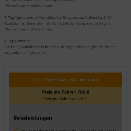
Übernachtung am Monte Amiata
7. Tag:
Tagestour in die Turmstädte San Gimignano und Volterra (ca. 210 km)
Tagestour nach Siena oder in die Turmstädte San Gimignano und Volterra.
Übernachtung am Monte Amiata
8. Tag:
Heimreise
Abreisetag. Natürlich könnt Ihr gern auch länger bleiben, es gibt noch weitere
ausgearbeitete Tagestouren.
Noch Fragen?
(+49) 561 – 86 16 309
Preis pro Fahrer:
780 €
Preis pro Beifahrer:
780 €
Reiseleistungen
7x Übernachtung in gutem Mittelklassehotel am Monte