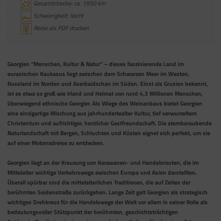
Gesamtstrecke: ca. 1950 km
Schwierigkeit: leicht
Reise als PDF drucken
Georgien “Menschen, Kultur & Natur” – dieses faszinierende Land im
eurasischen Kaukasus liegt zwischen dem Schwarzen Meer im Westen,
Russland im Norden und Aserbaidschan im Süden. Einst als Grusien bekannt,
ist es etwa so groß wie Irland und Heimat von rund 4,3 Millionen Menschen,
überwiegend ethnische Georgier. Als Wiege des Weinanbaus bietet Georgien
eine einzigartige Mischung aus jahrhundertealter Kultur, tief verwurzeltem
Christentum und aufrichtiger, herzlicher Gastfreundschaft. Die atemberaubende
Naturlandschaft mit Bergen, Schluchten und Küsten eignet sich perfekt, um sie
auf einer Motorradreise zu entdecken.
Georgien liegt an der Kreuzung von Karawanen- und Handelsrouten, die im
Mittelalter wichtige Verkehrswege zwischen Europa und Asien darstellten.
Überall spürbar sind die mittelalterlichen Traditionen, die auf Zeiten der
berühmten Seidenstraße zurückgehen. Lange Zeit galt Georgien als strategisch
wichtiges Drehkreuz für die Handelswege der Welt vor allem in seiner Rolle als
bedeutungsvoller Stützpunkt der berühmten, geschichtsträchtigen