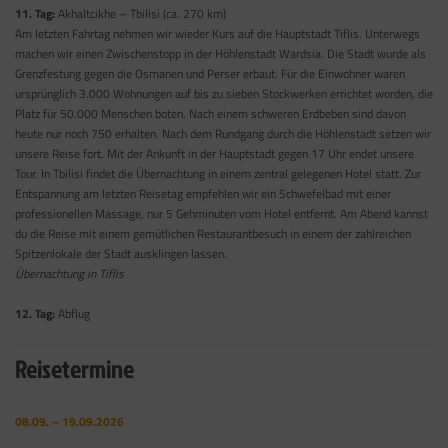
11. Tag:
Akhaltcikhe – Tbilisi (ca. 270 km)
Am letzten Fahrtag nehmen wir wieder Kurs auf die Hauptstadt Tiflis. Unterwegs
machen wir einen Zwischenstopp in der Höhlenstadt Wardsia. Die Stadt wurde als
Grenzfestung gegen die Osmanen und Perser erbaut. Für die Einwohner waren
ursprünglich 3.000 Wohnungen auf bis zu sieben Stockwerken errichtet worden, die
Platz für 50.000 Menschen boten. Nach einem schweren Erdbeben sind davon
heute nur noch 750 erhalten. Nach dem Rundgang durch die Höhlenstadt setzen wir
unsere Reise fort. Mit der Ankunft in der Hauptstadt gegen 17 Uhr endet unsere
Tour. In Tbilisi findet die Übernachtung in einem zentral gelegenen Hotel statt. Zur
Entspannung am letzten Reisetag empfehlen wir ein Schwefelbad mit einer
professionellen Massage, nur 5 Gehminuten vom Hotel entfernt. Am Abend kannst
du die Reise mit einem gemütlichen Restaurantbesuch in einem der zahlreichen
Spitzenlokale der Stadt ausklingen lassen.
Übernachtung in Tiflis
12. Tag:
Abflug
Reisetermine
08.09. – 19.09.2026