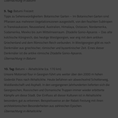
Übernachtung in Batumi
9. Tag:
Batumi Freizeit
Tipps zu Sehenswürdigkeiten: Botanischer Garten – Im Botanischen Garten sind
Pflanzen aus mehreren Vegetationszonen ausgestellt, von den feuchten Subtropen
in Transkaukasien, Neuseeland, Australien, Himalaya, Ostasien, Nordamerika,
Südamerika, Mexiko bis zum Mittelmeerraum. Zitadelle Gonio-Apsaros – Das alte
kolchische Königreich, das heutige Westgeorgien, war eng mit dem antiken
Griechenland und dem Römischen Reich verbunden. In Westgeorgien gibt es noch
Denkmäler aus griechischer, römischer und byzantinischer Zeit. Eines dieser
Denkmäler ist die antike römische Zitadelle Gonio-Apsaros.
Übernachtung in Batumi
10. Tag:
Batumi – Akhaltcikhe (ca. 170 km)
Unsere Motorrad-Tour in Georgien führt uns weiter über den 2000 m hohen
Goderdzi Pass nach Akhaltcikhe. Heute befahren wir abwechselnd Schotterweg,
Waldlandschaft und Asphalt. In den vergangenen Jahrhunderten lieferten sich die
Georgieschen, Russischen und Osmanische Truppen immer wieder erbitterte
Kämpfe um diese Stadt. Der Einfluss all dieser Kulturen ist in Akhaltsikhe
besonders gut zu erkennen. Beispielsweise an der Rabati Festung mit ihren
architektonischen Besonderheiten aus zahlreichen Epochen.
Übernachtung in Akhaltcikhe