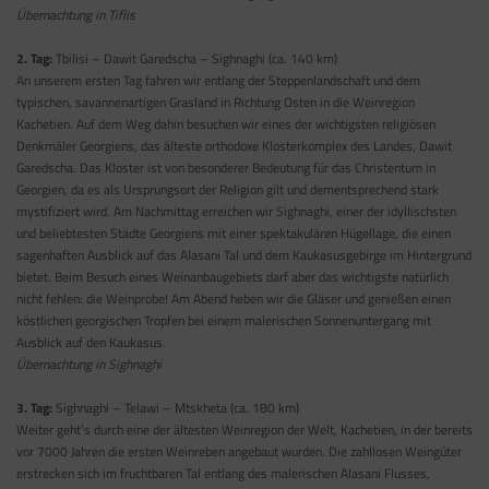
Übernachtung in Tiflis
2. Tag:
Tbilisi – Dawit Garedscha – Sighnaghi (ca. 140 km)
An unserem ersten Tag fahren wir entlang der Steppenlandschaft und dem
typischen, savannenartigen Grasland in Richtung Osten in die Weinregion
Kachetien. Auf dem Weg dahin besuchen wir eines der wichtigsten religiösen
Denkmäler Georgiens, das älteste orthodoxe Klosterkomplex des Landes, Dawit
Garedscha. Das Kloster ist von besonderer Bedeutung für das Christentum in
Georgien, da es als Ursprungsort der Religion gilt und dementsprechend stark
mystifiziert wird. Am Nachmittag erreichen wir Sighnaghi, einer der idyllischsten
und beliebtesten Städte Georgiens mit einer spektakulären Hügellage, die einen
sagenhaften Ausblick auf das Alasani Tal und dem Kaukasusgebirge im Hintergrund
bietet. Beim Besuch eines Weinanbaugebiets darf aber das wichtigste natürlich
nicht fehlen: die Weinprobe! Am Abend heben wir die Gläser und genießen einen
köstlichen georgischen Tropfen bei einem malerischen Sonnenuntergang mit
Ausblick auf den Kaukasus.
Übernachtung in Sighnaghi
3. Tag:
Sighnaghi – Telawi – Mtskheta (ca. 180 km)
Weiter geht’s durch eine der ältesten Weinregion der Welt, Kachetien, in der bereits
vor 7000 Jahren die ersten Weinreben angebaut wurden. Die zahllosen Weingüter
erstrecken sich im fruchtbaren Tal entlang des malerischen Alasani Flusses,