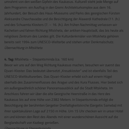
umrahmt von den weißen Gipfeln des Kaukasus. Kulturell steht jede Menge auf
dem Programm: ein Ausflug in den Gremi Architekturkomplex aus dem 16.
Jahrhundert, der Besuch des Haus-Museums und Parks des georgischen Fürsten
Aleksandre Chavchavadze und die Besichtigung der Alawerdi Kathedrale (11. Jh.)
und des Schuamta Klosters (7. – 16. Jh.). Am frühen Nachmittag verlassen wir
Kachetien und fahren Richtung Mtskheta, der antiken Hauptstadt, das bis heute als
religiöses Zentrum des Landes gilt. Die Kulturdenkmäler von Mtskheta gehören
bereits seit 1994 zum UNESCO-Welterbe und stehen unter Denkmalschutz.
Übernachtung in Mtskheta
4. Tag:
Mtskheta – Stepantsminda (ca. 160 km)
Bevor wir uns auf den Weg Richtung Kaukasus machen, besuchen wir zuerst das
Djvari-Kloster. Das bedeutet übersetzt „Kreuzkloster“ und ist ebenfalls Teil des
UNESCO-Weltkulturerbes. Das Djvari-Kloster erhebt sich auf einem Hügel
oberhalb des Zusammenflusses des Aragwi und des Kura Flusses. Hier bietet sich
ein außergewöhnlich schöner Panoramaausblick auf die Stadt Mtskheta. Im
Anschluss fahren wir über die alte Georgische Heerstraße in das Herz des
Kaukasus bis auf eine Höhe von 2382 Metern. In Stepantsminda erfolgt die
Besichtigung der berühmten Gergetier Dreifaltigkeitskirche (Gergetis Sameba) mit
ihrer spektakulären Lage auf 2150 m Höhe. Um 15 Uhr checken wir in unser Hotel
ein und können den Rest des Abends mit einer wunderschönen Aussicht auf die
Berglandschaft von Kazbegi genießen.
Übernachtung in Stepantsminda