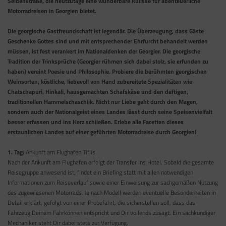
Seidenstraße, die heutzutage eine wunderbare Kulisse für abenteuerliche
Motorradreisen in Georgien bietet.
Die georgische Gastfreundschaft ist legendär. Die Überzeugung, dass Gäste
Geschenke Gottes sind und mit entsprechender Ehrfurcht behandelt werden
müssen, ist fest verankert im Nationaldenken der Georgier. Die georgische
Tradition der Trinksprüche (Georgier rühmen sich dabei stolz, sie erfunden zu
haben) vereint Poesie und Philosophie. Probiere die berühmten georgischen
Weinsorten, köstliche, liebevoll von Hand zubereitete Spezialitäten wie
Chatschapuri, Hinkali, hausgemachten Schafskäse und den deftigen,
traditionellen Hammelschaschlik. Nicht nur Liebe geht durch den Magen,
sondern auch der Nationalgeist eines Landes lässt durch seine Speisenvielfalt
besser erfassen und ins Herz schließen. Erlebe alle Facetten dieses
erstaunlichen Landes auf einer geführten Motorradreise durch Georgien!
1. Tag:
Ankunft am Flughafen Tiflis
Nach der Ankunft am Flughafen erfolgt der Transfer ins Hotel. Sobald die gesamte
Reisegruppe anwesend ist, findet ein Briefing statt mit allen notwendigen
Informationen zum Reiseverlauf sowie einer Einweisung zur sachgemäßen Nutzung
des zugewiesenen Motorrads. Je nach Modell werden eventuelle Besonderheiten in
Detail erklärt, gefolgt von einer Probefahrt, die sicherstellen soll, dass das
Fahrzeug Deinem Fahrkönnen entspricht und Dir vollends zusagt. Ein sachkundiger
Mechaniker steht Dir dabei stets zur Verfügung.