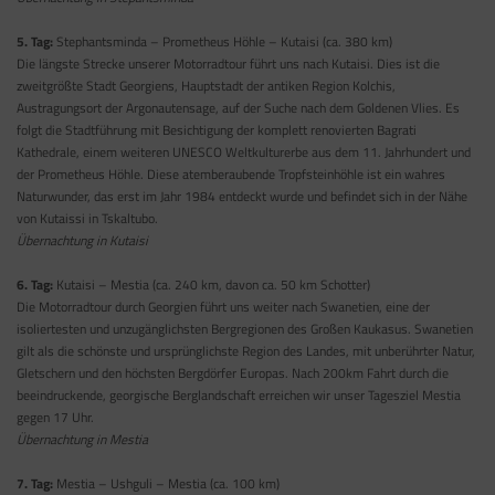
5. Tag:
Stephantsminda – Prometheus Höhle – Kutaisi (ca. 380 km)
Die längste Strecke unserer Motorradtour führt uns nach Kutaisi. Dies ist die
zweitgrößte Stadt Georgiens, Hauptstadt der antiken Region Kolchis,
Austragungsort der Argonautensage, auf der Suche nach dem Goldenen Vlies. Es
folgt die Stadtführung mit Besichtigung der komplett renovierten Bagrati
Kathedrale, einem weiteren UNESCO Weltkulturerbe aus dem 11. Jahrhundert und
der Prometheus Höhle. Diese atemberaubende Tropfsteinhöhle ist ein wahres
Naturwunder, das erst im Jahr 1984 entdeckt wurde und befindet sich in der Nähe
von Kutaissi in Tskaltubo.
Übernachtung in Kutaisi
6. Tag:
Kutaisi – Mestia (ca. 240 km, davon ca. 50 km Schotter)
Die Motorradtour durch Georgien führt uns weiter nach Swanetien, eine der
isoliertesten und unzugänglichsten Bergregionen des Großen Kaukasus. Swanetien
gilt als die schönste und ursprünglichste Region des Landes, mit unberührter Natur,
Gletschern und den höchsten Bergdörfer Europas. Nach 200km Fahrt durch die
beeindruckende, georgische Berglandschaft erreichen wir unser Tagesziel Mestia
gegen 17 Uhr.
Übernachtung in Mestia
7. Tag:
Mestia – Ushguli – Mestia (ca. 100 km)