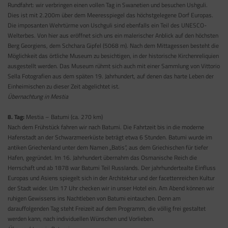
Rundfahrt: wir verbringen einen vollen Tag in Swanetien und besuchen Ushguli.
Dies ist mit 2.200m über dem Meeresspiegel das höchstgelegene Dorf Europas.
Die imposanten Wehrtürme von Uschguli sind ebenfalls ein Teil des UNESCO-
Welterbes. Von hier aus eröffnet sich uns ein malerischer Anblick auf den höchsten
Berg Georgiens, dem Schchara Gipfel (5068 m). Nach dem Mittagessen besteht die
Möglichkeit das örtliche Museum zu besichtigen, in der historische Kirchenreliquien
ausgestellt werden. Das Museum rühmt sich auch mit einer Sammlung von Vittorio
Sella Fotografien aus dem späten 19. Jahrhundert, auf denen das harte Leben der
Einheimischen zu dieser Zeit abgelichtet ist.
Übernachtung in Mestia
8. Tag:
Mestia – Batumi (ca. 270 km)
Nach dem Frühstück fahren wir nach Batumi. Die Fahrtzeit bis in die moderne
Hafenstadt an der Schwarzmeerküste beträgt etwa 6 Stunden. Batumi wurde im
antiken Griechenland unter dem Namen „Batis“, aus dem Griechischen für tiefer
Hafen, gegründet. Im 16. Jahrhundert übernahm das Osmanische Reich die
Herrschaft und ab 1878 war Batumi Teil Russlands. Der jahrhundertealte Einfluss
Europas und Asiens spiegelt sich in der Architektur und der facettenreichen Kultur
der Stadt wider. Um 17 Uhr checken wir in unser Hotel ein. Am Abend können wir
ruhigen Gewissens ins Nachtleben von Batumi eintauchen. Denn am
darauffolgenden Tag steht Freizeit auf dem Programm, die völlig frei gestaltet
werden kann, nach individuellen Wünschen und Vorlieben.