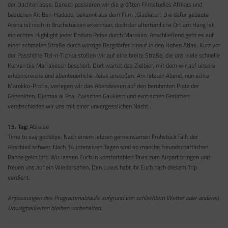
der Dachterrasse. Danach passieren wir die größten Filmstudios Afrikas und
besuchen Ait Ben-Haddou, bekannt aus dem Film „Gladiator“. Die dafür gebaute
Arena ist noch in Bruchstücken erkennbar, doch der altertümliche Ort am Hang ist
ein echtes Highlight jeder Enduro Reise durch Marokko. Anschließend geht es auf
einer schmalen Straße durch winzige Bergdörfer hinauf in den Hohen Atlas. Kurz vor
der Passhöhe Tizi-n-Tichka stoßen wir auf eine breite Straße, die uns viele schnelle
Kurven bis Marrakesch beschert. Dort wartet das Zielbier, mit dem wir auf unsere
erlebnisreiche und abenteuerliche Reise anstoßen. Am letzten Abend, nun echte
Marokko-Profis, verlegen wir das Abendessen auf den berühmten Platz der
Gehenkten, Djemaa al Fna. Zwischen Gauklern und exotischen Gerüchen
verabschieden wir uns mit einer unvergesslichen Nacht..
15. Tag:
Abreise
Time to say goodbye. Nach einem letzten gemeinsamen Frühstück fällt der
Abschied schwer. Nach 14 intensiven Tagen sind so manche freundschaftlichen
Bande geknüpft. Wir lassen Euch in komfortablen Taxis zum Airport bringen und
freuen uns auf ein Wiedersehen. Den Luxus habt Ihr Euch nach diesem Trip
verdient.
Anpassungen des Programmablaufs aufgrund von schlechtem Wetter oder anderen
Unwägbarkeiten bleiben vorbehalten.