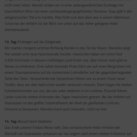
nicht mehr leben. Abends landen wir in einer außergewöhnlichen Ecolodge mit
traumhaftem Blick von einer sonnenuntergangsgefluteten Terrasse. Dazu gibt´s den
obligatorischen Thé à la menthe. Man fühlt sich dort oben wie in einem Adlerhorst.
Schon bei der Anfahrt ist der Blick von unten auf das höher gelegene Hotel
atemberaubend.
13. Tag:
Einbiegen auf die Zielgerade
Wir starten morgens erstmal Richtung Norden in das Tal der Rosen. Marokko zeigt
hier wieder eine neue faszinierende Facette. Inzwischen haben wir schon fast
2.000 Kilometer in diesem vielfältigen Land hinter uns, aber immer noch gibt es
Neues zu entdecken. Eine selten benutzte Piste führt uns auf einen Bergrücken mit
einem Traumpanorama auf die dunkelroten Lehmdörfer auf der gegenüberliegenden
Seite des Tales. Herausfordernde Serpentinen führen uns zu einem Stück neuer
Straße, dass wir aber bald schon wieder verlassen müssen. Dann liegen die letzten
Schotterkilometer vor uns, die uns unter anderem in ein schönes Flusstal führen.
Leider sind die letzten Kilometer des Tages inzwischen geteert. Bei der Anfahrt auf
Ouarzazate ist das größte Solarkraftwerk der Welt als gleißendes Licht am
Horizont zu bestaunen. Marokko kann auch innovativ, nicht nur hier.
14. Tag:
Besuch beim Gladiator
Das Ende unserer Enduro Reise naht. Das verwunschene Hotel inmitten der
Altstadt von Ouarzazate verlassen wir nur ungern nach einem letzten Frühstück auf