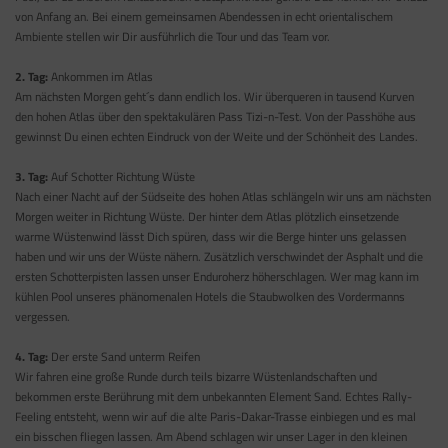
von Anfang an. Bei einem gemeinsamen Abendessen in echt orientalischem
Ambiente stellen wir Dir ausführlich die Tour und das Team vor.
2. Tag:
Ankommen im Atlas
Am nächsten Morgen geht´s dann endlich los. Wir überqueren in tausend Kurven
den hohen Atlas über den spektakulären Pass Tizi-n-Test. Von der Passhöhe aus
gewinnst Du einen echten Eindruck von der Weite und der Schönheit des Landes.
3. Tag:
Auf Schotter Richtung Wüste
Nach einer Nacht auf der Südseite des hohen Atlas schlängeln wir uns am nächsten
Morgen weiter in Richtung Wüste. Der hinter dem Atlas plötzlich einsetzende
warme Wüstenwind lässt Dich spüren, dass wir die Berge hinter uns gelassen
haben und wir uns der Wüste nähern. Zusätzlich verschwindet der Asphalt und die
ersten Schotterpisten lassen unser Enduroherz höherschlagen. Wer mag kann im
kühlen Pool unseres phänomenalen Hotels die Staubwolken des Vordermanns
vergessen.
4. Tag:
Der erste Sand unterm Reifen
Wir fahren eine große Runde durch teils bizarre Wüstenlandschaften und
bekommen erste Berührung mit dem unbekannten Element Sand. Echtes Rally-
Feeling entsteht, wenn wir auf die alte Paris-Dakar-Trasse einbiegen und es mal
ein bisschen fliegen lassen. Am Abend schlagen wir unser Lager in den kleinen