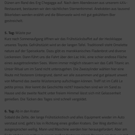
Dünen am Rand des Erg Chegagga auf. Nach dem Abendessen aus unserem 4X4-
Restaurant, bestaunen wir den nächtlichen Sternenhimmel. Anekdoten aus tausend
Bikerleben werden erzählt und die Bikerseele wird mit gut gekühltem Bier
gestreichelt.
5. Tag:
Wüste pur
Kurz nach Sonnenaufgang öffnen wir das Frühstücksbuffet auf der Heckklappe
unseres Toyota. Gefrühstückt wird an der langen Tafel. Traditionell steht Omelette
nature auf der Speisekarte. Dazu gibt es marokkanisches Fladenbrot und diverse
Leckereien. Dann führt uns die Fahrt über den Lac Iriki, eine schier endlose Fläche
eines ausgetrockneten Sees. Wenn immer möglich steuern wir das Café Titanic an.
Unser Ritual um im Sand nicht unterzugehen. Die Zweizylinder wählen hier eine
Route mit festerem Untergrund, damit wir alle zusammen und gut gelaunt unweit
von Mhamid das zweite Wüstencamp aufschlagen können. Treff ist im Café Le
petite prince. Wer kennt die Geschichte nicht? Inzwischen sind wir im Sand zu
Hause und die zweite Nacht unter freiem Himmel lässt sich mit Gelassenheit
genießen. Die Tücken des Tages sind schnell vergoldet.
6. Tag:
Ab in den Krater
Sobald die Zelte, der lange Frühstückstisch und alles Equipment wieder im Auto
verstaut sind, geht’s los in Richtung eines großen Kraters. Der Weg dorthin ist
ausgesprochen wellig, Mann und Maschine werden hier herausgefordert. Aber am