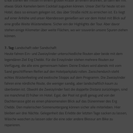
Ende stehen wir mitten in einem großen Krater an einem Brunnen, an dem wir mit
etwas Glück Kamelen beim Cocktail zugucken können. Unser Ziel für heute ist ein
Hotel, dass so einsam gelegen ist, das über Straße nicht zu erreichen ist. Es liegt
auf einer Anhöhe und unser Abendessen genießen wir vor dem Hotel mit Blick auf
eine große Weite Wüstenebene. Sicher ein der Highlights der Tour. Aber davor
stehen einige Kilometer über weite Flächen, wo wir souverän unsere Spuren ziehen
können.
7. Tag:
Landschaft oder Sandschaft
Heute fahren Ein- und Zweizylinder unterschiedliche Routen aber beide mit dem
legendären Ziel Erg Chebbi. Für die Einzylinder stehen mehrere Routen zur
Verfügung, die alle eins gemeinsam haben: Deine Enduro wird abends mit vom
Sand geschliffenen Reifen auf den Hotelparkplatz rollen. Zwischendurch steht
echtes Wüstenfeeling und exotische Stopps auf dem Programm. Die Zweizylinder
fahren eine nördliche Route, die weniger sandig, aber landschaftlich kaum zu
überbieten ist. Obwohl die Zweizylinder fast die doppelte Distanz zurücklegen, sind
sie manchmal (!) früher im Hotel. Egal, der Pool ist groß genug und von der
Dachterrasse gibt es einen phänomenalen Blick auf das Dünenmeer des Erg
Chebbi. Den malerischen Sonnenuntergang können sicher alle miterleben. Hier
bleiben wir drei Nächte. Gelegenheit das Erlebte der letzten Tage sacken zu lassen,
Wäsche waschen zu lassen oder die eine oder andere Blessur am Bike zu
reparieren.