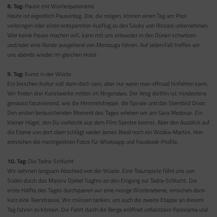
8. Tag:
Pause mit Wüstenpanorama
Heute ist eigentlich Pausentag. Die, die mögen, können einen Tag am Pool
verbringen oder einen entspannten Ausflug zu den Souks von Rissani unternehmen.
Wer keine Pause machen will, kann mit uns entweder in den Dünen schwitzen
und/oder eine Runde ausgehend von Merzouga fahren. Auf jeden Fall treffen wir
uns abends wieder im gleichen Hotel.
9. Tag:
Kunst in der Wüste
Ein bisschen Kultur soll dann doch sein, aber nur wenn man offroad hinfahren kann.
Wir finden drei Kunstwerke mitten im Nirgendwo. Der Weg dorthin ist mindestens
genauso faszinierend, wie die Himmelstreppe, die Spirale und das Sternbild Orion.
Den ersten berauschenden Moment des Tages erleben wir am Gara Medouar. Ein
kleiner Hügel, den Du vielleicht aus dem Film Spectre kennst. Aber den Ausblick auf
die Ebene von dort oben schlägt weder James Bond noch ein Wodka-Martini. Hier
entstehen die meistgelikten Fotos für Whatsapp und Facebook-Profile.
10. Tag:
Die Todra-Schlucht
Wir nehmen langsam Abschied von der Wüste. Eine Traumpiste führt uns von
Süden durch das Massiv Djebel Saghro an den Eingang zur Todra-Schlucht. Die
erste Hälfte des Tages durchqueren wir eine riesige Wüstenebene, erreichen dann
kurz eine Teerstrasse. Wir müssen tanken, um auch die zweite Etappe an diesem
Tag fahren zu können. Die Fahrt durch die Berge eröffnet unfassbare Panorama und