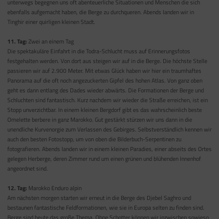
unterwegs begegnen uns oft abenteuerliche Situationen und Menschen die sich
ebenfalls aufgemacht haben, die Berge zu durchqueren. Abends landen wir in
Tinghir einer quirligen kleinen Stadt.
11. Tag:
Zwei an einem Tag
Die spektakuläre Einfahrt in die Todra-Schlucht muss auf Erinnerungsfotos
festgehalten werden. Von dort aus steigen wir auf in die Berge. Die höchste Stelle
passieren wir auf 2.900 Meter. Mit etwas Glück haben wir hier ein traumhaftes
Panorama auf die oft noch angezuckerten Gipfel des hohen Atlas. Von ganz oben
geht es dann entlang des Dades wieder abwärts. Die Formationen der Berge und
Schluchten sind fantastisch. Kurz nachdem wir wieder die Straße erreichen, ist ein
Stopp unverzichtbar. In einem kleinen Bergdorf gibt es das wahrscheinlich beste
Omelette berbere in ganz Marokko. Gut gestärkt stürzen wir uns dann in die
unendliche Kurvenorgie zum Verlassen des Gebirges. Selbstverständlich kennen wir
auch den besten Fotostopp, um von oben die Bilderbuch-Serpentinen zu
fotografieren. Abends landen wir in einem kleinen Paradies, einer abseits des Ortes
gelegen Herberge, deren Zimmer rund um einen grünen und blühenden Innenhof
angeordnet sind.
12. Tag:
Marokko Enduro alpin
Am nächsten morgen starten wir erneut in die Berge des Djebel Saghro und
bestaunen fantastische Feldformationen, wie sie in Europa selten zu finden sind.
Berge sind heute das große Thema. Ohne Schotter können wir inzwischen sowieso