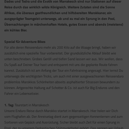
Dades und Todra und die Exotik von Marrakesch sind nur Stationen auf dieser
Reise durch das wirklich wilde Königreich. Weitere Zutaten sind die Sonne
Afrikas, die überaus gastfreundlichen und hilfsbereiten Marokkaner, ein
ausgeprägter Teamgeist unterwegs, ab und zu mal ein Sprung in den Pool,
Übernachtungen in märchenhaften Hotels, gutes Essen und abends (meistens)
ein kühles Bier.
Special für Adventure Bikes
Für alle deren Reiseenduro mehr als 200 Kilo auf die Waage bringt, haben wir
zusätzlich eine spezielle Tour vorbereitet. Der grundsätzliche Ablauf bleibt wie
unten beschrieben. Grobes Geröll und tiefen Sand lassen wir aus. Wir wollen, dass
Du Spaß auf Deiner Tour hast und entspannt mit uns die geplante Route fahren
kannst. Zusätzlich ist am Anfang der Tour ein Fahrtraining angesagt. Hier lernst Du
unterwegs die wichtigsten Tricks, um auch mit einer ausgewachsenen Reiseenduro
problemlos Marokkos Schönheiten abseits asphaltierter Strassen bewundern zu
können. Artgerechte Haltung auf Schotter & Co. ist auch für Big Enduros und den
Fahrer ein Lebenselixier.
1. Tag:
Tourstart in Marrakesch
Unsere Enduro Reise durch Marokko startet in Marrakesch. Hier holen wir Dich
vom Flughafen ab. Der Anreisetag dient zum gegenseitigen Kennenlernen und zum
Sortieren von Gepäck und Ausrüstung. Sicher bleibt auch Zeit für einen Sprung in
Pool, der zu unserem fantastischen Stützpunkthotel gehört. Das nennen wir Urlaub