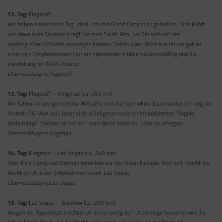
12. Tag:
Flagstaff
Wir haben einen freien Tag. Ideal. um den Grand Canyon zu genießen. Eine Fahrt
von etwa zwei Stunden bringt Sie zum South Rim, wo Sie sich mit der
meilengroßen Schlucht verewigen können. Selbst vom Mond aus ist sie gut zu
erkennen. Empfehlenswert ist ein spannender Hubschrauberrundflug und die
Vorstellung im IMAX-Theater.
Übernachtung in Flagstaff
13. Tag:
Flagstaff – Kingman (ca. 255 km)
Wir fahren in das gemütliche Williams zum Kaffeetrinken. Dann weiter entlang der
Historic 66. Wer will, lässt sich in Seligman rasieren im berühmten “Angels
Barbershop”. Damen: ob sie dort auch Beine rasieren, wäre zu erfragen.
Übernachtung in Kingman
14. Tag:
Kingman – Las Vegas (ca. 240 km)
Über Ed’s Camp und Oatman erreichen wir den Staat Nevada. Wer will, macht die
Nacht durch in der Entertainmentstadt Las Vegas.
Übernachtung in Las Vegas
15. Tag:
Las Vegas – Barstow (ca. 255 km)
Wegen der Tageshitze brechen wir schon zeitig auf. Unterwegs besuchen wir die