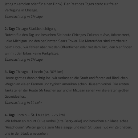
Jetlag zu erholen oder für einen Drink). Der Rest des Tages steht zur freien
Verfügung in Chicago.
Übernachtung in Chicago
2. Tag:
Chicago Stadtbesichtigung
Nutzen Sie den Tag und besuchen Sie heute Chicagos Columbus Ave, Adamstreet,
Lake Michigan und den berühmten Sears Tower. Die Motorräder sind startbereit
beim Hotel, wir fahren aber mit den Öffentlichen oder mit dem Taxi, den hier finden
wir mit den Bikes keine Parkplätze.
Übernachtung in Chicago
3. Tag:
Chicago – Lincoln (ca. 305 km)
Heute geht es dann richtig los: wir verlassen die Stadt und fahren auf ländlichen
Wegen an vielen Farmen und typisch amerikanischen Häusern vorbei. Die ersten
Tankstellen der Route 66 tauchen auf und in McLean sehen wir die ersten großen
Getreidesilos.
Übernachtung in Lincoln
4. Tag:
Lincoln – St. Louis (ca. 225 km)
Wir fahren an Mount Olive vorbei (alte Bergwerke) und besuchen ein klassisches
“Roadhouse”. Weiter geht’s zum Mississippi und nach St. Louis, wo wir Zeit haben,
uns in der Stadt umzusehen.