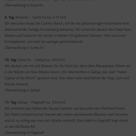
Übernachtung in Amarillo
9. Tag:
Amarillo – Santa Fe (ca. 415 km)
Wir besuchen heute die Cadillac Ranch, auf der die gleichnamigen Automobile eine
überraschende, farbige Verwendung bekamen. Wir erreichen danach den Staat New
Mexiko und Santa Fe mit seinen in Adobe-Stil gebauten Häusern. Hier sind viele
Kunstgalerien, von sehr bis weniger geschmackvoll.
Übernachtung in Santa Fe
10. Tag:
Santa Fe – Gallup (ca. 350 km)
Wir decken uns mit viel Wasser für die Fahrt ein, denn über Albuquerque fahren wir
in die Wüste von New Mexiko hinein. Wir übernachten in Gallup, das auch “Indian
Capital of the World” genannt wird. Hier leben viele Nachfahren der Hopi, Zuni und
Navajo Indianer.
Übernachtung in Gallup
11. Tag:
Gallup – Flagstaff (ca. 335 km)
Wir erreichen das Gebiet der Navajo Indianer und besuchen den Petrified Forest.
Der Wald verdankt seinen Namen den vielen versteinerten Bäumen und Fossilien
und ist so richtig wie man sich Wüste vorstellt. Das Hotel in Flagstaff liegt direkt
an der Old Route 66.
Übernachtung in Flagstaff