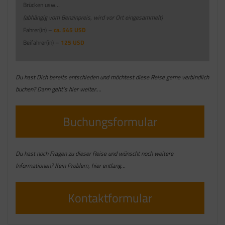
Brücken usw.
..
(abhängig vom Benzinpreis, wird vor Ort eingesammelt)
Fahrer(in) –
ca. 545 USD
Beifahrer(in) –
125 USD
Du hast Dich bereits entschieden und möchtest diese Reise gerne verbindlich
buchen? Dann geht’s hier weiter….
Buchungsformular
Du hast noch Fragen zu dieser Reise und wünscht noch weitere
Informationen? Kein Problem, hier entlang…
Kontaktformular