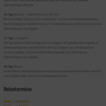
Calico Ghost Town und die Nacht verbringen wir wieder an der Route 66.
Übernachtung in Barstow
16. Tag:
Barstow – Santa Monica (ca. 265 km)
Wir beschließen “Get your kicks on Route 66” mit einer prächtigen Motorradtour
durch die Berge von Kalifornien bis wir in Santa Monica den Pacific Ocean erreichen.
Übernachtung in Los Angeles
17. Tag:
Los Angeles
Der Tag steht zur freien Verfügung in Los Angeles. Wir genießen das Angebot an
Sehenswürdigkeiten und Aktivitäten der City of Angels wie, zum Beispiel die
Universal Studios, Hollywood oder einfach faulenzen am Venice Beach.
Übernachtung in Los Angeles
18. Tag:
Abreise
Heute heißt es Abschied nehmen von unseren neu gewonnenen Freunden. Transfer
zum Flughafen oder Start Ihres Anschlussaufenthaltes.
Reisetermine
28.08. – 14.09.2026