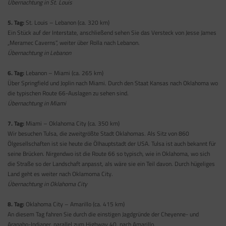
Übernachtung in St. Louis
5. Tag:
St. Louis – Lebanon (ca. 320 km)
Ein Stück auf der Interstate, anschließend sehen Sie das Versteck von Jesse James
„Meramec Caverns“, weiter über Rolla nach Lebanon.
Übernachtung in Lebanon
6. Tag:
Lebanon – Miami (ca. 265 km)
Über Springfield und Joplin nach Miami. Durch den Staat Kansas nach Oklahoma wo
die typischen Route 66-Auslagen zu sehen sind.
Übernachtung in Miami
7. Tag:
Miami – Oklahoma City (ca. 350 km)
Wir besuchen Tulsa, die zweitgrößte Stadt Oklahomas. Als Sitz von 860
Ölgesellschaften ist sie heute die Ölhauptstadt der USA. Tulsa ist auch bekannt für
seine Brücken. Nirgendwo ist die Route 66 so typisch, wie in Oklahoma, wo sich
die Straße so der Landschaft anpasst, als wäre sie ein Teil davon. Durch hügeliges
Land geht es weiter nach Oklamoma City.
Übernachtung in Oklahoma City
8. Tag:
Oklahoma City – Amarillo (ca. 415 km)
An diesem Tag fahren Sie durch die einstigen Jagdgründe der Cheyenne- und
Arapaho-Indianer, parallel zum Highway 40, nach Amarillo.