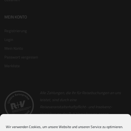
MEIN KONTO
Registrierung
Login
Mein Konto
Passwort vergessen
Merkliste
Alle Zahlungen, die Ihr für Reisebuchungen an uns
leistet, sind durch eine
Reiseveranstalterhaftpflicht- und Insolvenz-
Versicherung der R+V Versicherung gegen
Insolvenz abgesichert. Als Nachweis hierfür
Wir verwenden Cookies, um unsere Website und unseren Service zu optimieren.
erhaltet Ihr zusammen mit der Reiserechnung