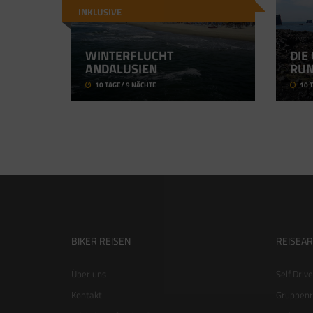
INKLUSIVE
WINTERFLUCHT
DIE 
ANDALUSIEN
UND
10 TAGE/ 9 NÄCHTE
10 T
BIKER REISEN
REISEA
Über uns
Self Driv
Kontakt
Gruppenr