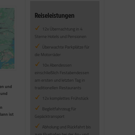
Reiseleistungen
12x Übernachtung in 4
Sterne Hotels und Pensionen
Überwachte Parkplätze für
die Motorräder
10x Abendessen
einschließlich Festabendessen
am ersten und letzten Tag in
ien und
traditionellen Restaurants
 und
12x komplettes Frühstück
en
Begleitfahrzeug für
dann ist
Gepäcktransport
Abholung und Rückfahrt bis
zum Flughafen bei der An- und