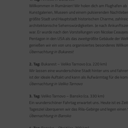
Willkommen in Rumänien! Wir holen dich am Flughafen ab un
Kunstgalerien, Museen und einem pulsierenden Nachtleben.
größte Stadt und Hauptstadt historischen Charme, zahlreic
architektonische Sehenswürdigkeiten. Je nach Ankunftszei
war. Er wurde nach den Vorstellungen von Nicolae Ceaușescu
Pentagon in den USA als das zweitgrößte Gebäude der Wel
genießen wir ein von uns organisiertes besonderes Will
Übernachtung in Bukarest
2. Tag:
Bukarest – Veliko Tarnovo (ca. 220 km)
Wir lassen eine wunderschöne Stadt hinter uns und fahren
ist der ideale Auftakt und kann als Aufwärmtag für die k
Übernachtung in Veliko Tarnovo
3. Tag:
Veliko Tarnovo – Bansko (ca. 330 km)
Ein wunderschöner Fahrtag erwartet uns. Heute ist es Ze
Tagesziel überqueren wir das Rila-Gebirge und legen einen
Übernachtung in Bansko
4. Tag:
Bansko – Ohrid (ca. 390 km)