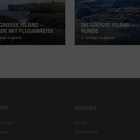
GROSSE ISLAND – R
DIE GROSSE ISLAND – R
E MIT FLUGANREISE
UNDE
AGE/ 9 NÄCHTE
15 TAGE/ 14 NÄCHTE
RTEN
REISEZIELE
e Reisen
Europa
eisen
Nordamerika