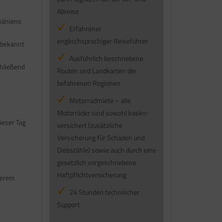
Abreise
mäniens
Erfahrener
englischsprachiger Reiseführer
 bekannt
Ausführlich beschriebene
chließend
Routen und Landkarten der
befahrenen Regionen
Motorradmiete – alle
Motorräder sind sowohl kasko-
ieser Tag
versichert (zusätzliche
Versicherung für Schäden und
Diebstähle) sowie auch durch eine
gesetzlich vorgeschriebene
Haftpflichtversicherung
serem
24 Stunden technischer
Support