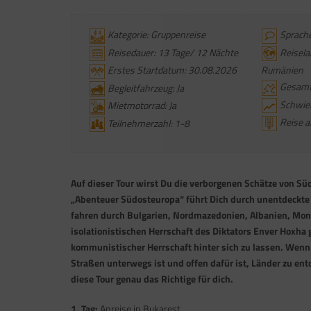
Kategorie: Gruppenreise
Sprache
Reisedauer: 13 Tage/ 12 Nächte
Reiselan
Erstes Startdatum: 30.08.2026
Rumänien
Gesamts
Begleitfahrzeug: Ja
Schwieri
Mietmotorrad: Ja
Reise a
Teilnehmerzahl: 1-8
Auf dieser Tour wirst Du die verborgenen Schätze von Sü
„Abenteuer Südosteuropa“ führt Dich durch unentdeckte 
fahren durch Bulgarien, Nordmazedonien, Albanien, Mont
isolationistischen Herrschaft des Diktators Enver Hoxha g
kommunistischer Herrschaft hinter sich zu lassen. Wenn 
Straßen unterwegs ist und offen dafür ist, Länder zu entd
diese Tour genau das Richtige für dich.
1. Tag:
Anreise in Bukarest