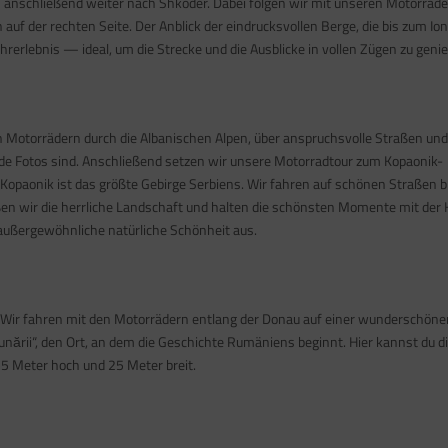
n anschließend weiter nach Shkoder. Dabei folgen wir mit unseren Motorräde
uf der rechten Seite. Der Anblick der eindrucksvollen Berge, die bis zum Io
erlebnis — ideal, um die Strecke und die Ausblicke in vollen Zügen zu geni
n Motorrädern durch die Albanischen Alpen, über anspruchsvolle Straßen und
de Fotos sind. Anschließend setzen wir unsere Motorradtour zum Kopaonik-
 Kopaonik ist das größte Gebirge Serbiens. Wir fahren auf schönen Straßen b
en wir die herrliche Landschaft und halten die schönsten Momente mit der
 außergewöhnliche natürliche Schönheit aus.
. Wir fahren mit den Motorrädern entlang der Donau auf einer wunderschöne
unării“, den Ort, an dem die Geschichte Rumäniens beginnt. Hier kannst du di
55 Meter hoch und 25 Meter breit.