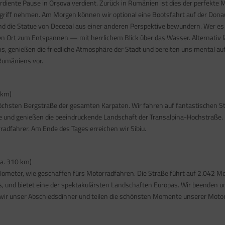
diente Pause in Orșova verdient. Zurück in Rumänien ist dies der perfekte
Angriff nehmen. Am Morgen können wir optional eine Bootsfahrt auf der Dona
nd die Statue von Decebal aus einer anderen Perspektive bewundern. Wer es
 Ort zum Entspannen — mit herrlichem Blick über das Wasser. Alternativ l
uns, genießen die friedliche Atmosphäre der Stadt und bereiten uns mental au
Rumäniens vor.
 km)
 höchsten Bergstraße der gesamten Karpaten. Wir fahren auf fantastischen S
 und genießen die beeindruckende Landschaft der Transalpina-Hochstraße.
rradfahrer. Am Ende des Tages erreichen wir Sibiu.
a. 310 km)
ilometer, wie geschaffen fürs Motorradfahren. Die Straße führt auf 2.042 M
, und bietet eine der spektakulärsten Landschaften Europas. Wir beenden 
ir unser Abschiedsdinner und teilen die schönsten Momente unserer Motor