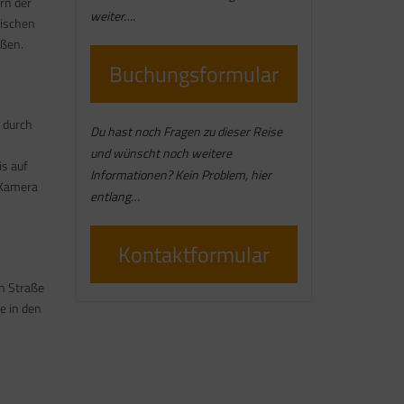
rn der
weiter….
nischen
eßen.
Buchungsformular
 durch
Du hast noch Fragen zu dieser Reise
und wünscht noch weitere
is auf
Informationen? Kein Problem, hier
 Kamera
entlang…
Kontaktformular
n Straße
e in den