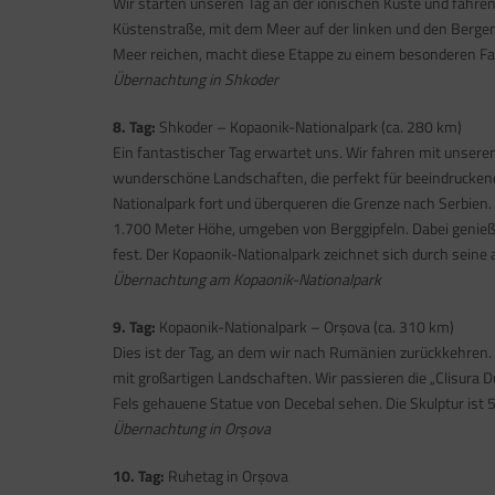
Wir starten unseren Tag an der ionischen Küste und fahre
Küstenstraße, mit dem Meer auf der linken und den Bergen a
Meer reichen, macht diese Etappe zu einem besonderen Fahr
Übernachtung in Shkoder
8. Tag:
Shkoder – Kopaonik-Nationalpark (ca. 280 km)
Ein fantastischer Tag erwartet uns. Wir fahren mit unsere
wunderschöne Landschaften, die perfekt für beeindrucken
Nationalpark fort und überqueren die Grenze nach Serbien.
1.700 Meter Höhe, umgeben von Berggipfeln. Dabei genieß
fest. Der Kopaonik-Nationalpark zeichnet sich durch seine
Übernachtung am Kopaonik-Nationalpark
9. Tag:
Kopaonik-Nationalpark – Orșova (ca. 310 km)
Dies ist der Tag, an dem wir nach Rumänien zurückkehren
mit großartigen Landschaften. Wir passieren die „Clisura D
Fels gehauene Statue von Decebal sehen. Die Skulptur ist 
Übernachtung in Orșova
10. Tag:
Ruhetag in Orșova