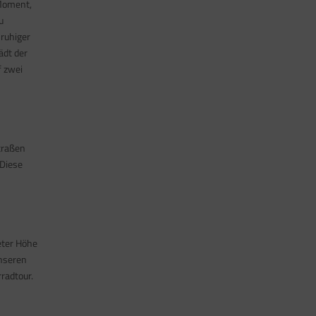
 Moment,
u
 ruhiger
ädt der
f zwei
traßen
 Diese
eter Höhe
unseren
radtour.