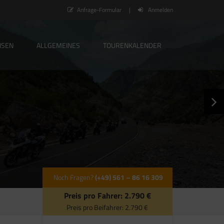
Anfrage-Formular
|
Anmelden
ISEN
ALLGEMEINES
TOURENKALENDER
Noch Fragen?
(+49) 561 – 86 16 309
Preis pro Fahrer:
2.790 €
Preis pro Beifahrer:
2.790 €