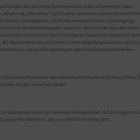
d bringen dich zum Hotel. Bukarest ist eine Stadt mit lebendiger Kultur,
 Bekannt als „Klein-Paris“ und für seinen gehobenen Lebensstil, bietet Ru
he Museen, Kunstgalerien, prachtvolle orthodoxe Kirchen und einzigartige
t kannst du den Parlamentspalast besuchen, der früher als Haus des Volkes
 errichtet, erstreckt sich über 3,76 Millionen Quadratfuß und gilt nach dem
t. Am Abend treffen wir uns im Hotel zu einer Begrüßungsbesprechung. Ans
kommensdinner und sprechen gemeinsam über unsere bevorstehende Tour.
 mit unseren Motorrädern über eindrucksvolle Straßen in Richtung Donau. D
ommenden Etappen betrachtet werden.
it für wilde Landschaften und kurvenreiche Bergstraßen. Auf dem Weg zu un
 Stopp am Rila-Kloster ein, das zum UNESCO-Welterbe zählt.