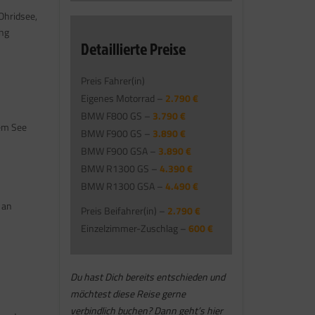
Ohridsee,
ang
Detaillierte Preise
Preis Fahrer(in)
Eigenes Motorrad –
2.790 €
BMW F800 GS –
3.790 €
em See
BMW F900 GS –
3.890 €
BMW F900 GSA –
3.890 €
BMW R1300 GS –
4.390 €
BMW R1300 GSA –
4.490 €
 an
Preis Beifahrer(in) –
2.790 €
Einzelzimmer-Zuschlag –
600 €
Du hast Dich bereits entschieden und
möchtest diese Reise gerne
verbindlich buchen? Dann geht’s hier