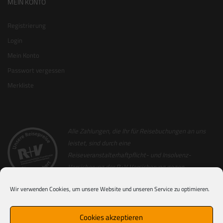
MEIN KONTO
Registrierung
Login
Mein Konto
Passwort vergessen
Merkliste
Alle Zahlungen, die Ihr für Reisebuchungen an uns
leistet, sind durch eine
Reiseveranstalterhaftpflicht- und Insolvenz-
Versicherung der R+V Versicherung gegen
Insolvenz abgesichert. Als Nachweis hierfür
Wir verwenden Cookies, um unsere Website und unseren Service zu optimieren.
erhaltet Ihr zusammen mit der Reiserechnung
einen Sicherungsschein (ausgenommen hiervon sind Nur-Flug
Buchungen). Für alle Reisen, die von Partner-Veranstaltern von uns
Cookies akzeptieren