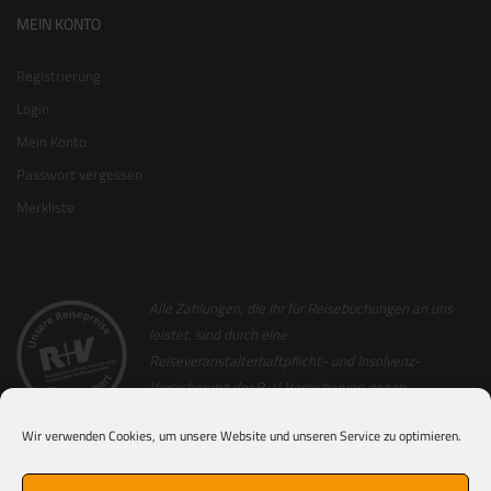
MEIN KONTO
Registrierung
Login
Mein Konto
Passwort vergessen
Merkliste
Alle Zahlungen, die Ihr für Reisebuchungen an uns
leistet, sind durch eine
Reiseveranstalterhaftpflicht- und Insolvenz-
Versicherung der R+V Versicherung gegen
Insolvenz abgesichert. Als Nachweis hierfür
Wir verwenden Cookies, um unsere Website und unseren Service zu optimieren.
erhaltet Ihr zusammen mit der Reiserechnung
einen Sicherungsschein (ausgenommen hiervon sind Nur-Flug