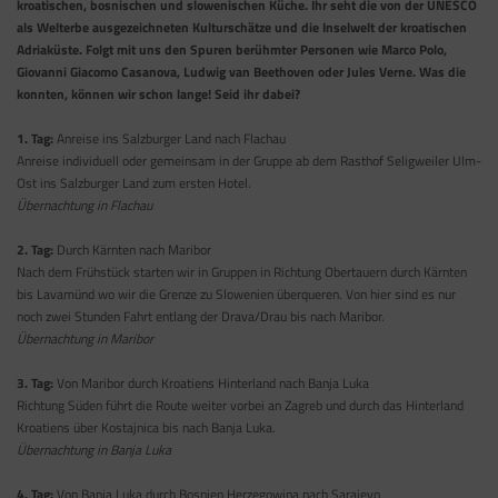
kroatischen, bosnischen und slowenischen Küche. Ihr seht die von der UNESCO
als Welterbe ausgezeichneten Kulturschätze und die Inselwelt der kroatischen
Adriaküste. Folgt mit uns den Spuren berühmter Personen wie Marco Polo,
Giovanni Giacomo Casanova, Ludwig van Beethoven oder Jules Verne. Was die
konnten, können wir schon lange! Seid ihr dabei?
1. Tag:
Anreise ins Salzburger Land nach Flachau
Anreise individuell oder gemeinsam in der Gruppe ab dem Rasthof Seligweiler Ulm-
Ost ins Salzburger Land zum ersten Hotel.
Übernachtung in Flachau
2. Tag:
Durch Kärnten nach Maribor
Nach dem Frühstück starten wir in Gruppen in Richtung Obertauern durch Kärnten
bis Lavamünd wo wir die Grenze zu Slowenien überqueren. Von hier sind es nur
noch zwei Stunden Fahrt entlang der Drava/Drau bis nach Maribor.
Übernachtung in Maribor
3. Tag:
Von Maribor durch Kroatiens Hinterland nach Banja Luka
Richtung Süden führt die Route weiter vorbei an Zagreb und durch das Hinterland
Kroatiens über Kostajnica bis nach Banja Luka.
Übernachtung in Banja Luka
4. Tag:
Von Banja Luka durch Bosnien Herzegowina nach Sarajevo