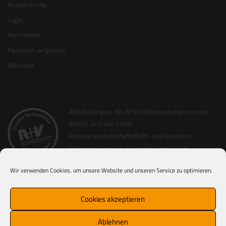
Registrierung
Login
Mein Konto
Passwort vergessen
Merkliste
Alle Zahlungen, die Ihr für Reisebuchungen an uns
leistet, sind durch eine
Reiseveranstalterhaftpflicht- und Insolvenz-
Versicherung der R+V Versicherung gegen
Insolvenz abgesichert. Als Nachweis hierfür
Wir verwenden Cookies, um unsere Website und unseren Service zu optimieren.
erhaltet Ihr zusammen mit der Reiserechnung
einen Sicherungsschein (ausgenommen hiervon sind Nur-Flug
Buchungen). Für alle Reisen, die von Partner-Veranstaltern von uns
Cookies akzeptieren
durchgeführt werden, erhaltet Ihr direkt von den entsprechenden
Veranstaltern die Rechnung ebenfalls in Verbindung mit einem
Ablehnen