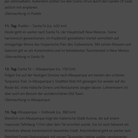
per Zahnradbahn. Außerdem sollten Sie den Scenic Drive durch den Garden Of Gods
zeitlich mit einplanen.
Übernachtung in Pueblo
11. Tag:
Pueblo – Santa Fe (ca. 400 km)
Heute geht es weiter nach Santa Fe, der Hauptstadt New Mexicos. Seine
harmonisch gewachsenen, im Pueblostil gestalteten Viertel vermitteln auf
einzigartige Weise das hispanische Flair des Südwestens. Mit seinen Museen und
Galerien gilt es als Kunstmekka und ist beliebtestes Touristenziel in New Mexico.
Übernachtung in Santa Fe
12. Tag:
Santa Fe – Albuquerque (ca. 150 km)
Folgen Sie auf der heutigen Strecke nach Albuquerque am besten den schönen
Turquoise Trail. In Albuquerque’s Stadtteil Nob Hill gelangen Sie wieder auf die
Route 66. Viele hübsche Diners und Restaurants zeugen davon. Lohnenswert ist
aber auch ein Besuch der wunderschönen Old Town.
Übernachtung in Albuquerque
13. Tag:
Albuquerque – Holbrook (ca. 380 km)
Westlich von Albuquerque liegt die malerische Stadt Acoma, die auf einem
massiven Tafelberg 115m über dem Tal errichtet wurde. Sie ist auch bekannt als
Amerikas älteste kontinuierlich bewohnte Stadt. Anschließend geht es weiter zum
Petrified Forest Nationalpark mit seinen Tausenden Hektar uralter versteinerter