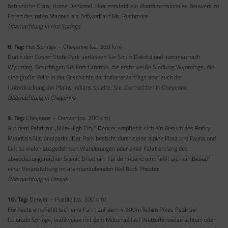
befindliche Crazy Horse Denkmal. Hier entsteht ein überdimensionales Bauwerk zu
Ehren des roten Mannes als Antwort auf Mt. Rushmore.
Übernachtung in Hot Springs
8. Tag:
Hot Springs – Cheyenne (ca. 380 km)
Durch den Custer State Park verlassen Sie South Dakota und kommen nach
Wyoming. Besichtigen Sie Fort Laramie, die erste weiße Siedlung Wyomings, die
eine große Rolle in der Geschichte der Indianerverträge aber auch der
Unterdrückung der Plains Indians spielte. Sie übernachten in Cheyenne.
Übernachtung in Cheyenne
9. Tag:
Cheyenne – Denver (ca. 200 km)
Auf dem Fahrt zur „Mile-High City” Denver empfiehlt sich ein Besuch des Rocky
Mountain Nationalparks. Der Park besticht durch seine alpine Flora und Fauna und
lädt zu vielen ausgedehnten Wanderungen oder einer Fahrt entlang des
abwechslungsreichen Scenic Drive ein. Für den Abend empfiehlt sich ein Besuch
einer Veranstaltung im atemberaubenden Red Rock Theater.
Übernachtung in Denver
10. Tag:
Denver – Pueblo (ca. 200 km)
Für heute empfiehlt sich eine Fahrt auf dem 4.300m hohen Pikes Peak bei
Colorado Springs, wahlweise mit dem Motorrad (auf Wetterhinweise achten) oder