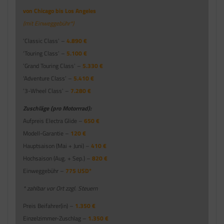
von Chicago bis Los Angeles
(mit Einweggebühr*)
‘Classic Class’ –
4.890 €
‘Touring Class’ –
5.100 €
‘Grand Touring Class’ –
5.330 €
‘Adventure Class’ –
5.410 €
‘3-Wheel Class’ –
7.280 €
Zuschläge (pro Motorrrad):
Aufpreis Electra Glide –
650 €
Modell-Garantie –
120 €
Hauptsaison (Mai + Juni) –
410 €
Hochsaison (Aug. + Sep.) –
820 €
Einweggebühr –
775 USD*
* zahlbar vor Ort zzgl. Steuern
Preis Beifahrer(in) –
1.350 €
Einzelzimmer-Zuschlag –
1.350 €