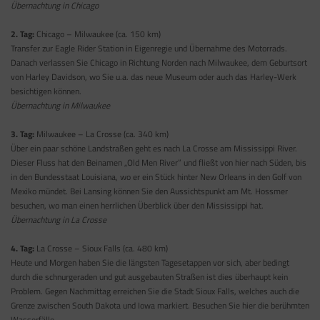
Übernachtung in Chicago
2. Tag:
Chicago – Milwaukee (ca. 150 km)
Transfer zur Eagle Rider Station in Eigenregie und Übernahme des Motorrads.
Danach verlassen Sie Chicago in Richtung Norden nach Milwaukee, dem Geburtsort
von Harley Davidson, wo Sie u.a. das neue Museum oder auch das Harley-Werk
besichtigen können.
Übernachtung in Milwaukee
3. Tag:
Milwaukee – La Crosse (ca. 340 km)
Über ein paar schöne Landstraßen geht es nach La Crosse am Mississippi River.
Dieser Fluss hat den Beinamen „Old Men River” und fließt von hier nach Süden, bis
in den Bundesstaat Louisiana, wo er ein Stück hinter New Orleans in den Golf von
Mexiko mündet. Bei Lansing können Sie den Aussichtspunkt am Mt. Hossmer
besuchen, wo man einen herrlichen Überblick über den Mississippi hat.
Übernachtung in La Crosse
4. Tag:
La Crosse – Sioux Falls (ca. 480 km)
Heute und Morgen haben Sie die längsten Tagesetappen vor sich, aber bedingt
durch die schnurgeraden und gut ausgebauten Straßen ist dies überhaupt kein
Problem. Gegen Nachmittag erreichen Sie die Stadt Sioux Falls, welches auch die
Grenze zwischen South Dakota und Iowa markiert. Besuchen Sie hier die berühmten
Wasserfälle.