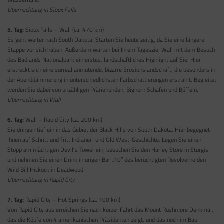
Übernachtung in Sioux Falls
5. Tag:
Sioux Falls – Wall (ca. 470 km)
Es geht weiter nach South Dakota. Starten Sie heute zeitig, da Sie eine längere
Etappe vor sich haben. Außerdem warten bei Ihrem Tagesziel Wall mit dem Besuch
des Badlands Nationalpark ein erstes, landschaftliches Highlight auf Sie. Hier
erstreckt sich eine surreal anmutende, bizarre Erosionslandschaft, die besonders in
der Abenddämmerung in unterschiedlichsten Farbschattierungen erstrahlt. Begleitet
werden Sie dabei von unzähligen Präriehunden, Bighorn Schafen und Büffeln.
Übernachtung in Wall
6. Tag:
Wall – Rapid City (ca. 200 km)
Sie dringen tief ein in das Gebiet der Black Hills von South Dakota. Hier begegnet
Ihnen auf Schritt und Tritt Indianer- und Old West-Geschichte. Legen Sie einen
Stopp am mächtigen Devil’s Tower ein, besuchen Sie den Harley Store in Sturgis
und nehmen Sie einen Drink in urigen Bar „10″ des berüchtigten Revolverhelden
Wild Bill Hickock in Deadwood.
Übernachtung in Rapid City
7. Tag:
Rapid City – Hot Springs (ca. 100 km)
Von Rapid City aus erreichen Sie nach kurzer Fahrt das Mount Rushmore Denkmal,
das die Köpfe von 4 amerikanischen Präsidenten zeigt, und das noch im Bau