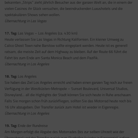
bekannten „Strips” zieht jährlich Besucher aus der ganzen Welt an, die in einem der
vielen Casinos ihr Glück versuchen, die beeindruckenden Luxushotels und die
spektakulären Shows sehen wollen.
Übernachtung in Las Vegas
17. Tag:
Las Vegas – Los Angeles (ca. 430 km)
Heute verlassen Sie Las Vegas in Richtung Kalifornien. Ein kleiner Umweg zu
Calico Ghost Town nahe Barstow sollte eingeplant werden. Heute ist es generell
ratsam, die meiste Zeit auf dem Highway zu bleiben. Auf der Route 66 führt die
Fahrt bis zum Ende am Santa Monica Beach und dem Pazifik.
Übernachtung in Los Angeles
18. Tag:
Los Angeles
Sie haben das Ziel Los Angeles erreicht und haben einen ganzen Tag noch zur freien
Verfügung in der Westküsten-Metropole – Sunset Boulevard, Universal Studios,
Disneyland… all die Highlights der Stadt können Sie sich heute in Ruhe anschauen.
Falls Sie morgen schon früh zurückfliegen, sollten Sie das Motorrad heute noch bis
16 Uhr abzugeben. Der Transfer zurück zum Hotel ist wieder in Eigenregie.
Übernachtung in Los Angeles
19. Tag:
Ende der Rundreise
Am Morgen erfolgt die Abgabe des Motorrades (bis zur selben Uhrzeit wie der
Übernahme) und der Transfer zurück zum Flughafen (wieder in Eigenregie), sofern