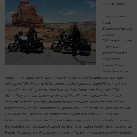
– 28.05.2016):
“…hier nun eine
kurze
Zusammenfassung
unserer
Motorradreise: wie
schon kurz
geschrieben hat
alles super
geklappt! Die
Vorbuchungen der
Hotelzimmer waren vorbildlich. Alles sehr schöne Hotels, netter Service, alles
reibungslos! Die Motorrad-Übernahme und Rückgabe von Eagle Rider in L.A. war
super! Hol- und Bringservice vom Hotel und zur Autovermietung, super! Die
Ausstattung mit dem Roadbook super. Schöne Hinweise darin enthalten, toll
gemacht, perfekt! Der Flug von Bremen nach Frankfurt und zurück perfekt! Die
Wartezeiten kurz, die Flugzeiten sehr gut gewählt! Wir haben viel gesehen, es war
eine Reise der Extremen: die Temperaturen lagen zwischen 0-40 Grad, der
Höhenunterschied bis zu 3000 m, die Entfernungen manchmal scheinbar unendlich.
Wir erlebten atemberaubende Landschaften, hatten unbeschreibliche Eindrücke, die
Wüste, die Berge, die Bäume, die Canyons. Alles war unfassbar schön! Wir erlebten