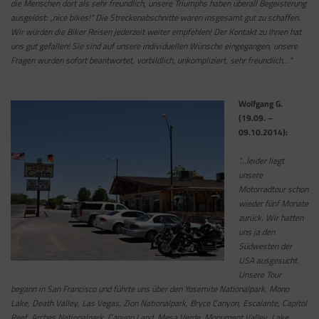
die Menschen dort als sehr freundlich, unsere Triumphs haben überall Begeisterung
ausgelöst: „nice bikes!“ Die Streckenabschnitte waren insgesamt gut zu schaffen.
Wir würden die Biker Reisen jederzeit weiter empfehlen! Der Kontakt zu Ihnen hat
uns gut gefallen! Sie sind auf unsere individuellen Wünsche eingegangen, unsere
Fragen wurden sofort beantwortet, vorbildlich, unkompliziert, sehr freundlich…”
Wolfgang G.
(19.09. –
09.10.2014):
“…leider liegt
unsere
Motorradtour schon
wieder fünf Monate
zurück. Wir hatten
uns ja den
Südwesten der
USA ausgesucht.
Unsere Tour
begann in San Francisco und führte uns über den Yosemite Nationalpark, Mono
Lake, Death Valley, Las Vegas, Zion Nationalpark, Bryce Canyon, Escalante, Capitol
Reef, Arches Nationalpark, Canyon Land, Mesa Verde, Monument Valley, Lake