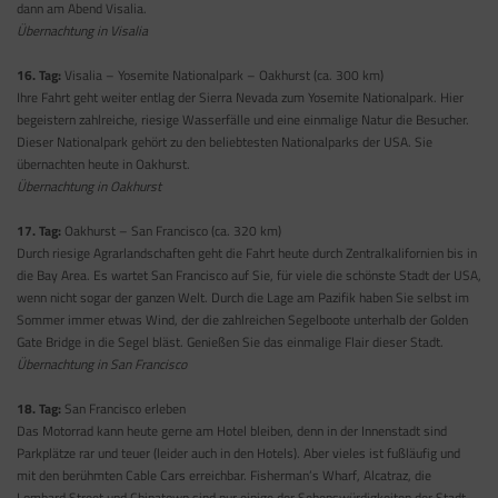
dann am Abend Visalia.
Übernachtung in Visalia
16. Tag:
Visalia – Yosemite Nationalpark – Oakhurst (ca. 300 km)
Ihre Fahrt geht weiter entlag der Sierra Nevada zum Yosemite Nationalpark. Hier
begeistern zahlreiche, riesige Wasserfälle und eine einmalige Natur die Besucher.
Dieser Nationalpark gehört zu den beliebtesten Nationalparks der USA. Sie
übernachten heute in Oakhurst.
Übernachtung in Oakhurst
17. Tag:
Oakhurst – San Francisco (ca. 320 km)
Durch riesige Agrarlandschaften geht die Fahrt heute durch Zentralkalifornien bis in
die Bay Area. Es wartet San Francisco auf Sie, für viele die schönste Stadt der USA,
wenn nicht sogar der ganzen Welt. Durch die Lage am Pazifik haben Sie selbst im
Sommer immer etwas Wind, der die zahlreichen Segelboote unterhalb der Golden
Gate Bridge in die Segel bläst. Genießen Sie das einmalige Flair dieser Stadt.
Übernachtung in San Francisco
18. Tag:
San Francisco erleben
Das Motorrad kann heute gerne am Hotel bleiben, denn in der Innenstadt sind
Parkplätze rar und teuer (leider auch in den Hotels). Aber vieles ist fußläufig und
mit den berühmten Cable Cars erreichbar. Fisherman’s Wharf, Alcatraz, die
Lombard Street und Chinatown sind nur einige der Sehenswürdigkeiten der Stadt.