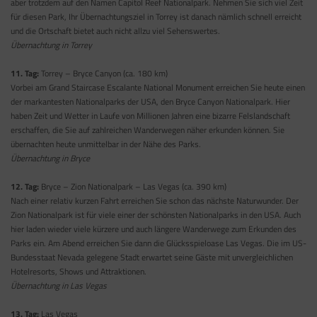
aber trotzdem auf den Namen Capitol Reef Nationalpark. Nehmen Sie sich viel Zeit
für diesen Park, Ihr Übernachtungsziel in Torrey ist danach nämlich schnell erreicht
und die Ortschaft bietet auch nicht allzu viel Sehenswertes.
Übernachtung in Torrey
11. Tag:
Torrey – Bryce Canyon (ca. 180 km)
Vorbei am Grand Staircase Escalante National Monument erreichen Sie heute einen
der markantesten Nationalparks der USA, den Bryce Canyon Nationalpark. Hier
haben Zeit und Wetter in Laufe von Millionen Jahren eine bizarre Felslandschaft
erschaffen, die Sie auf zahlreichen Wanderwegen näher erkunden können. Sie
übernachten heute unmittelbar in der Nähe des Parks.
Übernachtung in Bryce
12. Tag:
Bryce – Zion Nationalpark – Las Vegas (ca. 390 km)
Nach einer relativ kurzen Fahrt erreichen Sie schon das nächste Naturwunder. Der
Zion Nationalpark ist für viele einer der schönsten Nationalparks in den USA. Auch
hier laden wieder viele kürzere und auch längere Wanderwege zum Erkunden des
Parks ein. Am Abend erreichen Sie dann die Glücksspieloase Las Vegas. Die im US-
Bundesstaat Nevada gelegene Stadt erwartet seine Gäste mit unvergleichlichen
Hotelresorts, Shows und Attraktionen.
Übernachtung in Las Vegas
13. Tag:
Las Vegas