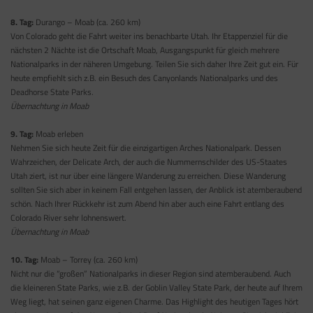
8. Tag:
Durango – Moab (ca. 260 km)
Von Colorado geht die Fahrt weiter ins benachbarte Utah. Ihr Etappenziel für die
nächsten 2 Nächte ist die Ortschaft Moab, Ausgangspunkt für gleich mehrere
Nationalparks in der näheren Umgebung. Teilen Sie sich daher Ihre Zeit gut ein. Für
heute empfiehlt sich z.B. ein Besuch des Canyonlands Nationalparks und des
Deadhorse State Parks.
Übernachtung in Moab
9. Tag:
Moab erleben
Nehmen Sie sich heute Zeit für die einzigartigen Arches Nationalpark. Dessen
Wahrzeichen, der Delicate Arch, der auch die Nummernschilder des US-Staates
Utah ziert, ist nur über eine längere Wanderung zu erreichen. Diese Wanderung
sollten Sie sich aber in keinem Fall entgehen lassen, der Anblick ist atemberaubend
schön. Nach Ihrer Rückkehr ist zum Abend hin aber auch eine Fahrt entlang des
Colorado River sehr lohnenswert.
Übernachtung in Moab
10. Tag:
Moab – Torrey (ca. 260 km)
Nicht nur die “großen” Nationalparks in dieser Region sind atemberaubend. Auch
die kleineren State Parks, wie z.B. der Goblin Valley State Park, der heute auf Ihrem
Weg liegt, hat seinen ganz eigenen Charme. Das Highlight des heutigen Tages hört