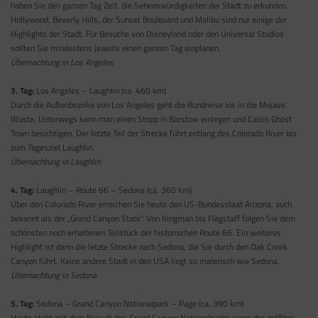
haben Sie den ganzen Tag Zeit, die Sehenswürdigkeiten der Stadt zu erkunden.
Hollywood, Beverly Hills, der Sunset Boulevard und Malibu sind nur einige der
Highlights der Stadt. Für Besuche von Disneyland oder den Universal Studios
sollten Sie mindestens jeweils einen ganzen Tag einplanen.
Übernachtung in Los Angeles
3. Tag:
Los Angeles – Laughlin (ca. 460 km)
Durch die Außenbezirke von Los Angeles geht die Rundreise los in die Mojave
Wüste. Unterwegs kann man einen Stopp in Barstow einlegen und Calico Ghost
Town besichtigen. Der letzte Teil der Strecke führt entlang des Colorado River bis
zum Tagesziel Laughlin.
Übernachtung in Laughlin
4. Tag:
Laughlin – Route 66 – Sedona (ca. 360 km)
Über den Colorado River erreichen Sie heute den US-Bundesstaat Arizona, auch
bekannt als der „Grand Canyon State“. Von Kingman bis Flagstaff folgen Sie dem
schönsten noch erhaltenen Teilstück der historischen Route 66. Ein weiteres
Highlight ist dann die letzte Strecke nach Sedona, die Sie durch den Oak Creek
Canyon führt. Keine andere Stadt in den USA liegt so malerisch wie Sedona.
Übernachtung in Sedona
5. Tag:
Sedona – Grand Canyon Nationalpark – Page (ca. 390 km)
Heute steht mit dem Besuch des Grand Canyon Nationalparks eines der größten