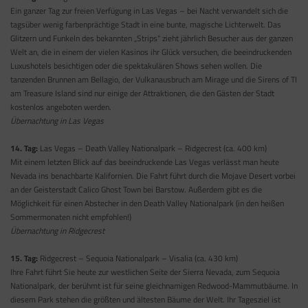
Ein ganzer Tag zur freien Verfügung in Las Vegas – bei Nacht verwandelt sich die
tagsüber wenig farbenprächtige Stadt in eine bunte, magische Lichterwelt. Das
Glitzern und Funkeln des bekannten „Strips“ zieht jährlich Besucher aus der ganzen
Welt an, die in einem der vielen Kasinos ihr Glück versuchen, die beeindruckenden
Luxushotels besichtigen oder die spektakulären Shows sehen wollen. Die
tanzenden Brunnen am Bellagio, der Vulkanausbruch am Mirage und die Sirens of TI
am Treasure Island sind nur einige der Attraktionen, die den Gästen der Stadt
kostenlos angeboten werden.
Übernachtung in Las Vegas
14. Tag:
Las Vegas – Death Valley Nationalpark – Ridgecrest (ca. 400 km)
Mit einem letzten Blick auf das beeindruckende Las Vegas verlässt man heute
Nevada ins benachbarte Kalifornien. Die Fahrt führt durch die Mojave Desert vorbei
an der Geisterstadt Calico Ghost Town bei Barstow. Außerdem gibt es die
Möglichkeit für einen Abstecher in den Death Valley Nationalpark (in den heißen
Sommermonaten nicht empfohlen!)
Übernachtung in Ridgecrest
15. Tag:
Ridgecrest – Sequoia Nationalpark – Visalia (ca. 430 km)
Ihre Fahrt führt Sie heute zur westlichen Seite der Sierra Nevada, zum Sequoia
Nationalpark, der berühmt ist für seine gleichnamigen Redwood-Mammutbäume. In
diesem Park stehen die größten und ältesten Bäume der Welt. Ihr Tagesziel ist