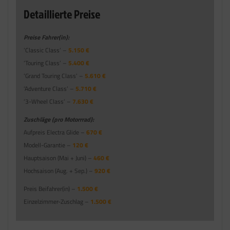
Detaillierte Preise
Preise Fahrer(in):
‘Classic Class’ –
5.150 €
‘Touring Class’ –
5.400 €
‘Grand Touring Class’ –
5.610 €
‘Adventure Class’ –
5.710 €
‘3-Wheel Class’ –
7.630 €
Zuschläge (pro Motorrrad):
Aufpreis Electra Glide –
670 €
Modell-Garantie –
120 €
Hauptsaison (Mai + Juni) –
460 €
Hochsaison (Aug. + Sep.) –
920 €
Preis Beifahrer(in) –
1.500 €
Einzelzimmer-Zuschlag –
1.500 €