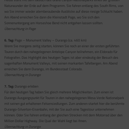
Naturwunder der Erde auf dem Programm. Sie fahren entlang des South Rims, von
wo Sie immer wieder atemberaubende Ausblicke auf diese riesige Schlucht haben.
Am Abend erreichen Sie dann die Kleinstadt Page, wo Sie sich den
Sonnenuntergang am Horseshoe Bend nicht entgehen lassen sollten.
Übernachtung in Page
6. Tag:
Page – Monument Valley – Durango (ca. 460 km)
Wenn Sie morgens zeitig starten, können Sie noch an einer der ersten geführten
Touren durch den nahegelegenen Antelope Canyon teilnehmen, ein Eldorado für
Fotografen. Das Highlight des heutigen Tages ist aber eindeutig der Besuch des
sagenhaften Monument Valleys, mit seinen markanten Tafelbergen. Am Abend
erreichen Sie dann Durango, im Bundesstaat Colorado.
Übernachtung in Durango
7. Tag:
Durango erleben
Für den heutigen Tag haben Sie gleich mehrere Möglichkeiten. Zum einen ist
Durango Ausgangspunkt für Touren in den nahegelegenen Mesa Verde Nationalpark
mit seinen gut erhaltenen Felsensiedlungen. Zum anderen startet hier die berühmte
Durango-Silverton-Eisenbahn, mit der Sie auch eine Tagestour unternehmen
können. Oder Sie fahren entlang der gleichen Strecken mit dem Motorrad über den
Million Dollar Highway. Die Qual der Wahl liegt bei Ihnen.
Übernachtung in Durango