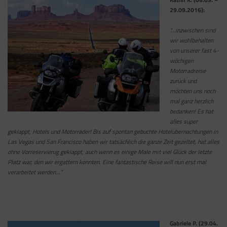
29.09.2016):
“…inzwischen sind
wir wohlbehalten
von unserer fast 4-
wöchigen
Motorradreise
zurück und
möchten uns noch
mal ganz herzlich
bedanken! Es hat
alles super
geklappt, Hotels und Motorräder! Bis auf spontan gebuchte Hotelübernachtungen in
Las Vegas und San Francisco haben wir tatsächlich die ganze Zeit gezeltet, hat alles
ohne Vorreservierug geklappt, auch wenn es einige Male mit viel Glück der letzte
Platz war, den wir ergattern konnten. Eine fantastische Reise will nun erst mal
verarbeitet werden…”
Gabriele P. (29.04.