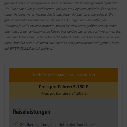
geändert und auch entsprechend die zusätzlichen “Nichtvertragshotels” gebucht.
Die Tour selbst war gut vorbereitet und auch km Angaben und Zeitaufwand des
reinen Fahrens waren nahezu den tatsächlichen Fahrzeiten entsprechend. Die
gebuchten Hotels waren alle ok. Da wir nur 17 Tagen ein Bike hatten, an 3
Stationen jeweils 2x übernachteten, waren die rund 4900 gefahrenen KM schon
eher was für den ambitionierten Fahrer. Wir fanden das so ok, auch wenn man das
Eine oder Andere aus Zeitgründen nicht sehen konnte. Falls wir nochmal eine Tour
durch Amerika oder auch durch ein anderes Land planen werden wir gerne wieder
auf BIKER REISEN zurückgreifen…”
Noch Fragen?
(+49) 561 – 86 16 309
Preis pro Fahrer:
5.150 €
Preis pro Beifahrer:
1.500 €
Reiseleistungen
20 Übernachtungen in Hotels der Touristen-/