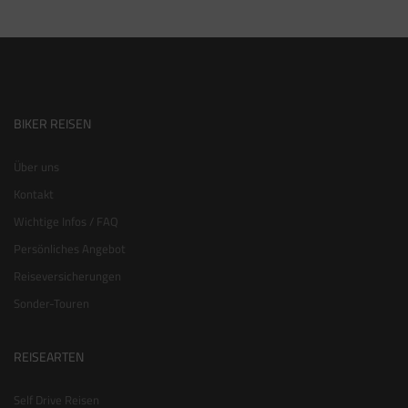
BIKER REISEN
Über uns
Kontakt
Wichtige Infos / FAQ
Persönliches Angebot
Reiseversicherungen
Sonder-Touren
REISEARTEN
Self Drive Reisen