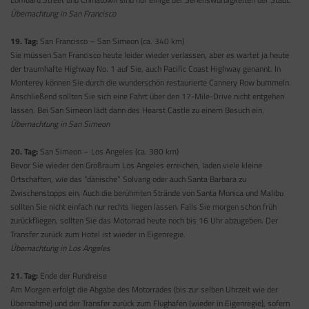
Übernachtung in San Francisco
19. Tag:
San Francisco – San Simeon (ca. 340 km)
Sie müssen San Francisco heute leider wieder verlassen, aber es wartet ja heute
der traumhafte Highway No. 1 auf Sie, auch Pacific Coast Highway genannt. In
Monterey können Sie durch die wunderschön restaurierte Cannery Row bummeln.
Anschließend sollten Sie sich eine Fahrt über den 17-Mile-Drive nicht entgehen
lassen. Bei San Simeon lädt dann des Hearst Castle zu einem Besuch ein.
Übernachtung in San Simeon
20. Tag:
San Simeon – Los Angeles (ca. 380 km)
Bevor Sie wieder den Großraum Los Angeles erreichen, laden viele kleine
Ortschaften, wie das “dänische” Solvang oder auch Santa Barbara zu
Zwischenstopps ein. Auch die berühmten Strände von Santa Monica und Malibu
sollten Sie nicht einfach nur rechts liegen lassen. Falls Sie morgen schon früh
zurückfliegen, sollten Sie das Motorrad heute noch bis 16 Uhr abzugeben. Der
Transfer zurück zum Hotel ist wieder in Eigenregie.
Übernachtung in Los Angeles
21. Tag:
Ende der Rundreise
Am Morgen erfolgt die Abgabe des Motorrades (bis zur selben Uhrzeit wie der
Übernahme) und der Transfer zurück zum Flughafen (wieder in Eigenregie), sofern