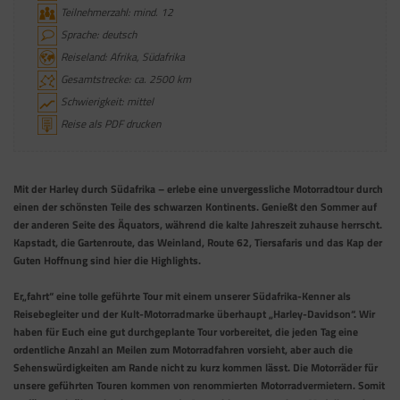
Teilnehmerzahl: mind. 12
Sprache: deutsch
Reiseland: Afrika, Südafrika
Gesamtstrecke: ca. 2500 km
Schwierigkeit: mittel
Reise als PDF drucken
Mit der Harley durch Südafrika – erlebe eine unvergessliche Motorradtour durch
einen der schönsten Teile des schwarzen Kontinents. Genießt den Sommer auf
der anderen Seite des Äquators, während die kalte Jahreszeit zuhause herrscht.
Kapstadt, die Gartenroute, das Weinland, Route 62, Tiersafaris und das Kap der
Guten Hoffnung sind hier die Highlights.
Er„fahrt“ eine tolle geführte Tour mit einem unserer Südafrika-Kenner als
Reisebegleiter und der Kult-Motorradmarke überhaupt „Harley-Davidson“. Wir
haben für Euch eine gut durchgeplante Tour vorbereitet, die jeden Tag eine
ordentliche Anzahl an Meilen zum Motorradfahren vorsieht, aber auch die
Sehenswürdigkeiten am Rande nicht zu kurz kommen lässt. Die Motorräder für
unsere geführten Touren kommen von renommierten Motorrad­vermietern. Somit