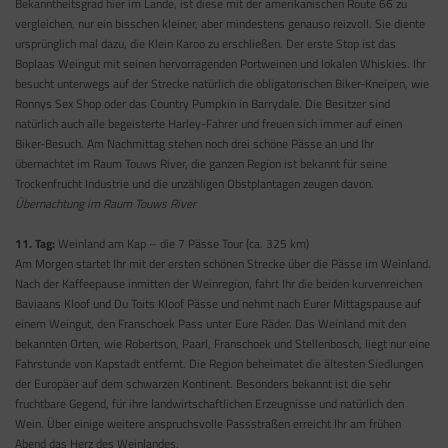
Bekanntheitsgrad hier im Lande, ist diese mit der amerikanischen Route 66 zu
vergleichen, nur ein bisschen kleiner, aber mindestens genauso reizvoll. Sie diente
ursprünglich mal dazu, die Klein Karoo zu erschließen. Der erste Stop ist das
Boplaas Weingut mit seinen hervorragenden Portweinen und lokalen Whiskies. Ihr
besucht unterwegs auf der Strecke natürlich die obligatorischen Biker-Kneipen, wie
Ronnys Sex Shop oder das Country Pumpkin in Barrydale. Die Besitzer sind
natürlich auch alle begeisterte Harley-Fahrer und freuen sich immer auf einen
Biker-Besuch. Am Nachmittag stehen noch drei schöne Pässe an und Ihr
übernachtet im Raum Touws River, die ganzen Region ist bekannt für seine
Trockenfrucht Industrie und die unzähligen Obstplantagen zeugen davon.
Übernachtung im Raum Touws River
11. Tag:
Weinland am Kap – die 7 Pässe Tour (ca. 325 km)
Am Morgen startet Ihr mit der ersten schönen Strecke über die Pässe im Weinland.
Nach der Kaffeepause inmitten der Weinregion, fahrt Ihr die beiden kurvenreichen
Baviaans Kloof und Du Toits Kloof Pässe und nehmt nach Eurer Mittagspause auf
einem Weingut, den Franschoek Pass unter Eure Räder. Das Weinland mit den
bekannten Orten, wie Robertson, Paarl, Franschoek und Stellenbosch, liegt nur eine
Fahrstunde von Kapstadt entfernt. Die Region beheimatet die ältesten Siedlungen
der Europäer auf dem schwarzen Kontinent. Besonders bekannt ist die sehr
fruchtbare Gegend, für ihre landwirtschaftlichen Erzeugnisse und natürlich den
Wein. Über einige weitere anspruchsvolle Passstraßen erreicht Ihr am frühen
Abend das Herz des Weinlandes.