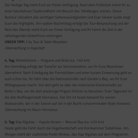
Der heutige Tag steht Euch zur freien Verfügung. Nach dem Frühstück könnt Ihr zu
einer fakultativen Stadtrundfahrt mit Besuch des Tafelberges starten. Diese
Bustour inkludiert alle wichtigen Sehenswürdigkeiten und Euer lokaler Guide zeigt
Euch die Highlights. Am späten Nachmittag erfolgt die Tour-Besprechung und der
Rest des Abends steht Euch zur freien Verfügung und Ihr könnt die Zeit in der
naheliegenden Waterfront verbringen.
UNSER TIPP:
City Tour & Table Mountain
Übernachtung in Kapstadt
4. Tag:
Atlantikküste – Pinguine und Wale (ca. 140 km)
Am Vormittag erfolgt der Transfer zur Vermietstation, wo Ihr Eure Maschinen
übernehmt. Nach Erledigung der Formalitäten und einer kurzen Einweisung geht es
auch schon los. Ihr fahrt über die Nationalstraße nach Gordon’s Bay, wo Ihr Eure
Mittagspause macht. Von dort geht es über die malerische Küstenstraße zur
Betty’s Bay, um die dort ansässige Pinguin Kolonie zu besuchen. Euer Tagesziel ist
die alte Walfängerstadt Hermanus. Der Ort ist heute bekannt für seinen
Walausrufer, der in der Saison auf die in der Bucht schwimmenden Wale hinweist.
Übernachtung im Raum Hermanus
5. Tag:
Kap Alguhas – Kapula Kerzen – Mossel Bay (ca. 420 km)
Heute geht die Fahrt durch die Hügellandschaft und Kornkammer Südafrikas. Am
Morgen steht der südlichste Punkt Afrikas, das Kap Alguhas auf dem Programm.