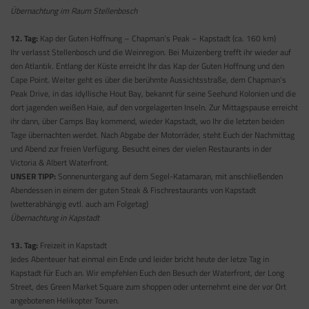
Übernachtung im Raum Stellenbosch
12. Tag:
Kap der Guten Hoffnung – Chapman’s Peak – Kapstadt (ca. 160 km)
Ihr verlasst Stellenbosch und die Weinregion. Bei Muizenberg trefft ihr wieder auf
den Atlantik. Entlang der Küste erreicht Ihr das Kap der Guten Hoffnung und den
Cape Point. Weiter geht es über die berühmte Aussichtsstraße, dem Chapman’s
Peak Drive, in das idyllische Hout Bay, bekannt für seine Seehund Kolonien und die
dort jagenden weißen Haie, auf den vorgelagerten Inseln. Zur Mittagspause erreicht
ihr dann, über Camps Bay kommend, wieder Kapstadt, wo Ihr die letzten beiden
Tage übernachten werdet. Nach Abgabe der Motorräder, steht Euch der Nachmittag
und Abend zur freien Verfügung. Besucht eines der vielen Restaurants in der
Victoria & Albert Waterfront.
UNSER TIPP:
Sonnenuntergang auf dem Segel-Katamaran, mit anschließenden
Abendessen in einem der guten Steak & Fischrestaurants von Kapstadt
(wetterabhängig evtl. auch am Folgetag)
Übernachtung in Kapstadt
13. Tag:
Freizeit in Kapstadt
Jedes Abenteuer hat einmal ein Ende und leider bricht heute der letze Tag in
Kapstadt für Euch an. Wir empfehlen Euch den Besuch der Waterfront, der Long
Street, des Green Market Square zum shoppen oder unternehmt eine der vor Ort
angebotenen Helikopter Touren.