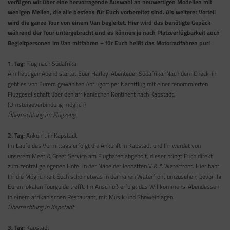
verfügen wir über eine hervorragende Auswahl an neuwertigen Modellen mit
wenigen Meilen, die alle bestens für Euch vorbereitet sind. Als weiterer Vorteil
wird die ganze Tour von einem Van begleitet. Hier wird das benötigte Gepäck
während der Tour untergebracht und es können je nach Platzverfügbarkeit auch
Begleitpersonen im Van mitfahren – für Euch heißt das Motorradfahren pur!
1. Tag:
Flug nach Südafrika
Am heutigen Abend startet Euer Harley-Abenteuer Südafrika. Nach dem Check-in
geht es von Eurem gewählten Abflugort per Nachtflug mit einer renommierten
Fluggesellschaft über den afrikanischen Kontinent nach Kapstadt.
(Umsteigeverbindung möglich)
Übernachtung im Flugzeug
2. Tag:
Ankunft in Kapstadt
Im Laufe des Vormittags erfolgt die Ankunft in Kapstadt und Ihr werdet von
unserem Meet & Greet Service am Flughafen abgeholt, dieser bringt Euch direkt
zum zentral gelegenen Hotel in der Nähe der lebhaften V & A Waterfront. Hier habt
Ihr die Möglichkeit Euch schon etwas in der nahen Waterfront umzusehen, bevor Ihr
Euren lokalen Tourguide trefft. Im Anschluß erfolgt das Willkommens-Abendessen
in einem afrikanischen Restaurant, mit Musik und Showeinlagen.
Übernachtung in Kapstadt
3. Tag:
Kapstadt