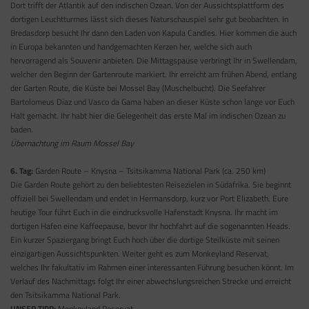
Dort trifft der Atlantik auf den indischen Ozean. Von der Aussichtsplattform des
dortigen Leuchtturmes lässt sich dieses Naturschauspiel sehr gut beobachten. In
Bredasdorp besucht Ihr dann den Laden von Kapula Candles. Hier kommen die auch
in Europa bekannten und handgemachten Kerzen her, welche sich auch
hervorragend als Souvenir anbieten. Die Mittagspause verbringt Ihr in Swellendam,
welcher den Beginn der Gartenroute markiert. Ihr erreicht am frühen Abend, entlang
der Garten Route, die Küste bei Mossel Bay (Muschelbucht). Die Seefahrer
Bartolomeus Diaz und Vasco da Gama haben an dieser Küste schon lange vor Euch
Halt gemacht. Ihr habt hier die Gelegenheit das erste Mal im indischen Ozean zu
baden.
Übernachtung im Raum Mossel Bay
6. Tag:
Garden Route – Knysna – Tsitsikamma National Park (ca. 250 km)
Die Garden Route gehört zu den beliebtesten Reisezielen in Südafrika. Sie beginnt
offiziell bei Swellendam und endet in Hermansdorp, kurz vor Port Elizabeth. Eure
heutige Tour führt Euch in die eindrucksvolle Hafenstadt Knysna. Ihr macht im
dortigen Hafen eine Kaffeepause, bevor Ihr hochfahrt auf die sogenannten Heads.
Ein kurzer Spaziergang bringt Euch hoch über die dortige Steilküste mit seinen
einzigartigen Aussichtspunkten. Weiter geht es zum Monkeyland Reservat,
welches Ihr fakultativ im Rahmen einer interessanten Führung besuchen könnt. Im
Verlauf des Nachmittags folgt Ihr einer abwechslungsreichen Strecke und erreicht
den Tsitsikamma National Park.
UNSER TIPP:
Monkeyland Reservat