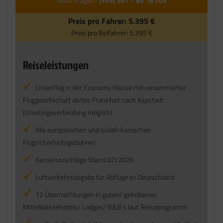
Noch Fragen?
(+49) 561 – 86 16 309
Preis pro Fahrer:
5.395 €
Preis pro Beifahrer:
5.395 €
Reiseleistungen
Linienflug in der Economy Klasse mit renommierter
Fluggesellschaft ab/bis Frankfurt nach Kapstadt
(Umsteigeverbindung möglich)
Alle europäischen und südafrikanischen
Flugsicherheitsgebühren
Kerosinzuschläge Stand 02/2026
Luftverkehrsabgabe für Abflüge ex Deutschland
12 Übernachtungen in guten/ gehobenen
Mittelklassehotels/ Lodges/ B&B’s laut Reiseprogramm