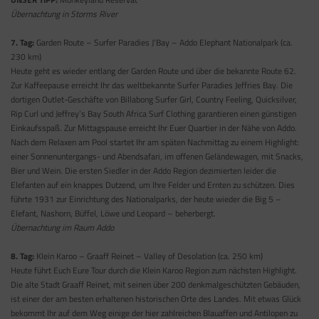
Übernachtung in Storms River
7. Tag:
Garden Route – Surfer Paradies J’Bay – Addo Elephant Nationalpark (ca.
230 km)
Heute geht es wieder entlang der Garden Route und über die bekannte Route 62.
Zur Kaffeepause erreicht Ihr das weltbekannte Surfer Paradies Jeffries Bay. Die
dortigen Outlet-Geschäfte von Billabong Surfer Girl, Country Feeling, Quicksilver,
Rip Curl und Jeffrey’s Bay South Africa Surf Clothing garantieren einen günstigen
Einkaufsspaß. Zur Mittagspause erreicht Ihr Euer Quartier in der Nähe von Addo.
Nach dem Relaxen am Pool startet Ihr am späten Nachmittag zu einem Highlight:
einer Sonnenuntergangs- und Abendsafari, im offenen Geländewagen, mit Snacks,
Bier und Wein. Die ersten Siedler in der Addo Region dezimierten leider die
Elefanten auf ein knappes Dutzend, um Ihre Felder und Ernten zu schützen. Dies
führte 1931 zur Einrichtung des Nationalparks, der heute wieder die Big 5 –
Elefant, Nashorn, Büffel, Löwe und Leopard – beherbergt.
Übernachtung im Raum Addo
8. Tag:
Klein Karoo – Graaff Reinet – Valley of Desolation (ca. 250 km)
Heute führt Euch Eure Tour durch die Klein Karoo Region zum nächsten Highlight.
Die alte Stadt Graaff Reinet, mit seinen über 200 denkmalgeschützten Gebäuden,
ist einer der am besten erhaltenen historischen Orte des Landes. Mit etwas Glück
bekommt Ihr auf dem Weg einige der hier zahlreichen Blauaffen und Antilopen zu