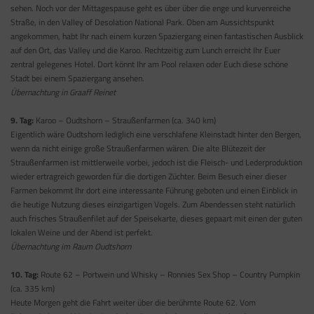
sehen. Noch vor der Mittagespause geht es über über die enge und kurvenreiche
Straße, in den Valley of Desolation National Park. Oben am Aussichtspunkt
angekommen, habt Ihr nach einem kurzen Spaziergang einen fantastischen Ausblick
auf den Ort, das Valley und die Karoo. Rechtzeitig zum Lunch erreicht Ihr Euer
zentral gelegenes Hotel. Dort könnt Ihr am Pool relaxen oder Euch diese schöne
Stadt bei einem Spaziergang ansehen.
Übernachtung in Graaff Reinet
9. Tag:
Karoo – Oudtshorn – Straußenfarmen (ca. 340 km)
Eigentlich wäre Oudtshorn lediglich eine verschlafene Kleinstadt hinter den Bergen,
wenn da nicht einige große Straußenfarmen wären. Die alte Blütezeit der
Straußenfarmen ist mittlerweile vorbei, jedoch ist die Fleisch- und Lederproduktion
wieder ertragreich geworden für die dortigen Züchter. Beim Besuch einer dieser
Farmen bekommt Ihr dort eine interessante Führung geboten und einen Einblick in
die heutige Nutzung dieses einzigartigen Vogels. Zum Abendessen steht natürlich
auch frisches Straußenfilet auf der Speisekarte, dieses gepaart mit einen der guten
lokalen Weine und der Abend ist perfekt.
Übernachtung im Raum Oudtshorn
10. Tag:
Route 62 – Portwein und Whisky – Ronnies Sex Shop – Country Pumpkin
(ca. 335 km)
Heute Morgen geht die Fahrt weiter über die berühmte Route 62. Vom