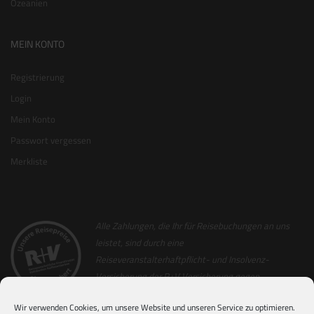
Ozeanien
MEIN KONTO
Registrierung
Login
Mein Konto
Passwort vergessen
Merkliste
Alle Zahlungen, die Ihr für Reisebuchungen an uns
leistet, sind durch eine
Reiseveranstalterhaftpflicht- und Insolvenz-
Versicherung der R+V Versicherung gegen
Insolvenz abgesichert. Als Nachweis hierfür
Wir verwenden Cookies, um unsere Website und unseren Service zu optimieren.
erhaltet Ihr zusammen mit der Reiserechnung