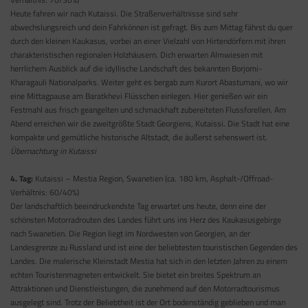
Heute fahren wir nach Kutaissi. Die Straßenverhältnisse sind sehr
abwechslungsreich und dein Fahrkönnen ist gefragt. Bis zum Mittag fährst du quer
durch den kleinen Kaukasus, vorbei an einer Vielzahl von Hirtendörfern mit ihren
charakteristischen regionalen Holzhäusern. Dich erwarten Almwiesen mit
herrlichem Ausblick auf die idyllische Landschaft des bekannten Borjomi-
Kharagauli Nationalparks. Weiter geht es bergab zum Kurort Abastumani, wo wir
eine Mittagpause am Baratkhevi Flüsschen einlegen. Hier genießen wir ein
Festmahl aus frisch geangelten und schmackhaft zubereiteten Flussforellen. Am
Abend erreichen wir die zweitgrößte Stadt Georgiens, Kutaissi. Die Stadt hat eine
kompakte und gemütliche historische Altstadt, die äußerst sehenswert ist.
Übernachtung in Kutaissi
4. Tag:
Kutaissi – Mestia Region, Swanetien (ca. 180 km, Asphalt-/Offroad-
Verhältnis: 60/40%)
Der landschaftlich beeindruckendste Tag erwartet uns heute, denn eine der
schönsten Motorradrouten des Landes führt uns ins Herz des Kaukasusgebirge
nach Swanetien. Die Region liegt im Nordwesten von Georgien, an der
Landesgrenze zu Russland und ist eine der beliebtesten touristischen Gegenden des
Landes. Die malerische Kleinstadt Mestia hat sich in den letzten Jahren zu einem
echten Touristenmagneten entwickelt. Sie bietet ein breites Spektrum an
Attraktionen und Dienstleistungen, die zunehmend auf den Motorradtourismus
ausgelegt sind. Trotz der Beliebtheit ist der Ort bodenständig geblieben und man