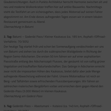
Glaubensrichtungen. Auch in Punkto Architektur herrscht Harmonie zwischen alt und
neu und moderne Wolkenkratzer treffen hier auf antike Bauwerke. Nachmittags
steht die Testfahrt an um sicherzugehen, dass jedes Motorrad auf seinen Fahrer
abgestimmt ist. Am Ende dieses aufregenden Tages essen wir in einem lokalen
Restaurant gemeinsam zu Abend.
Übernachtung in Batumi
2. Tag:
Batumi – Goderdzi Pass/ Kleiner Kaukasus (ca. 185 km, Asphalt-/Offroad-
Verhältnis: 70/30%)
Der heutige Tag startet früh und schon bei Sonnenaufgang verabschieden wir uns
von Batumi und ziehen los durch die subtropischen Waldgebiete in Richtung der
Region Semo-Adscharien. Die ersten 50 km fahren wir auf einer asphaltierten
Passstraße entlang des Adschariszqali Flusses, der gesäumt ist von saftig grüner
Vegetation und traufhaften Naturlandschaften. Das Gebirge in Adscharien erreicht
zwar nicht die imposanten Höhen des Kaukasus, bietet dafür aber jede Menge
aufregende Abwechslung während der Fahrt. Unsere Motorradtour ist reich an
Berg- und Talfahrten sowie erfrischenden Flussüberquerungen. Wir fahren an
zahlreichen malerischen Bergdörfern vorbei und erreichen dann gegen Abend den
Goderdzi-Pass (3.000 Meter) im kleinen Kaukasus.
Übernachtung am Goderzi Pass
3. Tag:
Goderdzi-Pass – Abastumani – Kutaissi (ca. 140 km, Asphalt-/Offroad-
Verhältnis: 70/30%)