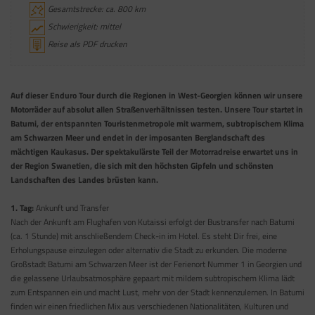
Gesamtstrecke: ca. 800 km
Schwierigkeit: mittel
Reise als PDF drucken
Auf dieser Enduro Tour durch die Regionen in West-Georgien können wir unsere
Motorräder auf absolut allen Straßenverhältnissen testen. Unsere Tour startet in
Batumi, der entspannten Touristenmetropole mit warmem, subtropischem Klima
am Schwarzen Meer und endet in der imposanten Berglandschaft des
mächtigen Kaukasus. Der spektakulärste Teil der Motorradreise erwartet uns in
der Region Swanetien, die sich mit den höchsten Gipfeln und schönsten
Landschaften des Landes brüsten kann.
1. Tag:
Ankunft und Transfer
Nach der Ankunft am Flughafen von Kutaissi erfolgt der Bustransfer nach Batumi
(ca. 1 Stunde) mit anschließendem Check-in im Hotel. Es steht Dir frei, eine
Erholungspause einzulegen oder alternativ die Stadt zu erkunden. Die moderne
Großstadt Batumi am Schwarzen Meer ist der Ferienort Nummer 1 in Georgien und
die gelassene Urlaubsatmosphäre gepaart mit mildem subtropischem Klima lädt
zum Entspannen ein und macht Lust, mehr von der Stadt kennenzulernen. In Batumi
finden wir einen friedlichen Mix aus verschiedenen Nationalitäten, Kulturen und