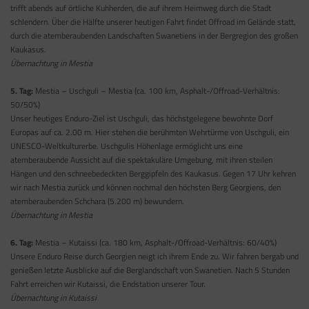
trifft abends auf örtliche Kuhherden, die auf ihrem Heimweg durch die Stadt
schlendern. Über die Hälfte unserer heutigen Fahrt findet Offroad im Gelände statt,
durch die atemberaubenden Landschaften Swanetiens in der Bergregion des großen
Kaukasus.
Übernachtung in Mestia
5. Tag:
Mestia – Uschguli – Mestia (ca. 100 km, Asphalt-/Offroad-Verhältnis:
50/50%)
Unser heutiges Enduro-Ziel ist Uschguli, das höchstgelegene bewohnte Dorf
Europas auf ca. 2.00 m. Hier stehen die berühmten Wehrtürme von Uschguli, ein
UNESCO-Weltkulturerbe. Uschgulis Höhenlage ermöglicht uns eine
atemberaubende Aussicht auf die spektakuläre Umgebung, mit ihren steilen
Hängen und den schneebedeckten Berggipfeln des Kaukasus. Gegen 17 Uhr kehren
wir nach Mestia zurück und können nochmal den höchsten Berg Georgiens, den
atemberaubenden Schchara (5.200 m) bewundern.
Übernachtung in Mestia
6. Tag:
Mestia – Kutaissi (ca. 180 km, Asphalt-/Offroad-Verhältnis: 60/40%)
Unsere Enduro Reise durch Georgien neigt ich ihrem Ende zu. Wir fahren bergab und
genießen letzte Ausblicke auf die Berglandschaft von Swanetien. Nach 5 Stunden
Fahrt erreichen wir Kutaissi, die Endstation unserer Tour.
Übernachtung in Kutaissi