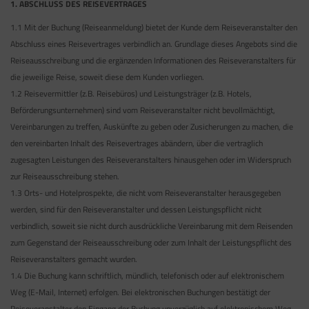
1. ABSCHLUSS DES REISEVERTRAGES
1.1 Mit der Buchung (Reiseanmeldung) bietet der Kunde dem Reiseveranstalter den
Abschluss eines Reisevertrages verbindlich an. Grundlage dieses Angebots sind die
Reiseausschreibung und die ergänzenden Informationen des Reiseveranstalters für
die jeweilige Reise, soweit diese dem Kunden vorliegen.
1.2 Reisevermittler (z.B. Reisebüros) und Leistungsträger (z.B. Hotels,
Beförderungsunternehmen) sind vom Reiseveranstalter nicht bevollmächtigt,
Vereinbarungen zu treffen, Auskünfte zu geben oder Zusicherungen zu machen, die
den vereinbarten Inhalt des Reisevertrages abändern, über die vertraglich
zugesagten Leistungen des Reiseveranstalters hinausgehen oder im Widerspruch
zur Reiseausschreibung stehen.
1.3 Orts- und Hotelprospekte, die nicht vom Reiseveranstalter herausgegeben
werden, sind für den Reiseveranstalter und dessen Leistungspflicht nicht
verbindlich, soweit sie nicht durch ausdrückliche Vereinbarung mit dem Reisenden
zum Gegenstand der Reiseausschreibung oder zum Inhalt der Leistungspflicht des
Reiseveranstalters gemacht wurden.
1.4 Die Buchung kann schriftlich, mündlich, telefonisch oder auf elektronischem
Weg (E-Mail, Internet) erfolgen. Bei elektronischen Buchungen bestätigt der
Reiseveranstalter den Eingang der Buchung unverzüglich auf elektronischem Weg.