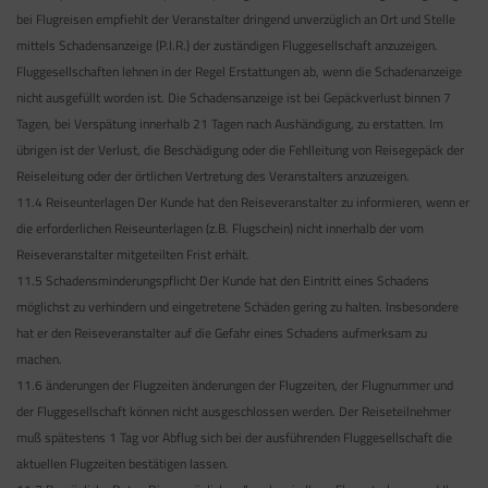
bei Flugreisen empfiehlt der Veranstalter dringend unverzüglich an Ort und Stelle
mittels Schadensanzeige (P.I.R.) der zuständigen Fluggesellschaft anzuzeigen.
Fluggesellschaften lehnen in der Regel Erstattungen ab, wenn die Schadenanzeige
nicht ausgefüllt worden ist. Die Schadensanzeige ist bei Gepäckverlust binnen 7
Tagen, bei Verspätung innerhalb 21 Tagen nach Aushändigung, zu erstatten. Im
übrigen ist der Verlust, die Beschädigung oder die Fehlleitung von Reisegepäck der
Reiseleitung oder der örtlichen Vertretung des Veranstalters anzuzeigen.
11.4 Reiseunterlagen Der Kunde hat den Reiseveranstalter zu informieren, wenn er
die erforderlichen Reiseunterlagen (z.B. Flugschein) nicht innerhalb der vom
Reiseveranstalter mitgeteilten Frist erhält.
11.5 Schadensminderungspflicht Der Kunde hat den Eintritt eines Schadens
möglichst zu verhindern und eingetretene Schäden gering zu halten. Insbesondere
hat er den Reiseveranstalter auf die Gefahr eines Schadens aufmerksam zu
machen.
11.6 änderungen der Flugzeiten änderungen der Flugzeiten, der Flugnummer und
der Fluggesellschaft können nicht ausgeschlossen werden. Der Reiseteilnehmer
muß spätestens 1 Tag vor Abflug sich bei der ausführenden Fluggesellschaft die
aktuellen Flugzeiten bestätigen lassen.