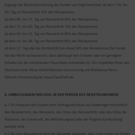
Zugangs der Rücktrittserklärung des Kunden wie folgt berechnet: ab dem 110. bis
90. Tag vor Reiseantritt 50% des Reisepreises,
ab dem 89. bis 75. Tag vor Reiseantritt 60% des Reisepreises,
ab dem 74. bis 60. Tag vor Reiseantritt 70% des Reisepreises,
ab dem 59. bis 45. Tag vor Reiseantritt 80% des Reisepreises,
ab dem 44. bis 38. Tag vor Reiseantritt 85% des Reisepreises,
ab dem 37. Tag oder bei Nichtantritt (no-show) 90% des Reisepreises.Der Kunde
hat das Recht nachzuweisen, dass überhaupt kein Schaden oder ein geringerer
Schaden als die vorstehenden Pauschalen entstanden ist. Wir empfehlen Ihnen den
Abschluss einer Reise-Rücktrittkosten-Versicherung und Wahlweise Reise-
Abbruch-Versicherung bei www.TravelSafe.de.
6. UMBUCHUNGEN/WECHSEL IN DER PERSON DES REISETEILNEHMERS
6.1 Ein Anspruch des Kunden nach Vertragsabschluss auf änderungen hinsichtlich
des Reisetermins, des Reiseziels, des Ortes des Reiseantritts oder des Ortes der
Rückreise, der Unterkunft, der Beförderungsart oder der Fluglinie (Umbuchung)
besteht nicht.
6.2 Bis zum Reisebeginn kann der Reisende verlangen, dass statt seiner ein Dritter