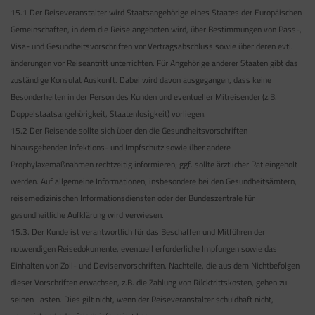
15.1 Der Reiseveranstalter wird Staatsangehörige eines Staates der Europäischen
Gemeinschaften, in dem die Reise angeboten wird, über Bestimmungen von Pass-,
Visa- und Gesundheitsvorschriften vor Vertragsabschluss sowie über deren evtl.
änderungen vor Reiseantritt unterrichten. Für Angehörige anderer Staaten gibt das
zuständige Konsulat Auskunft. Dabei wird davon ausgegangen, dass keine
Besonderheiten in der Person des Kunden und eventueller Mitreisender (z.B.
Doppelstaatsangehörigkeit, Staatenlosigkeit) vorliegen.
15.2 Der Reisende sollte sich über den die Gesundheitsvorschriften
hinausgehenden Infektions- und Impfschutz sowie über andere
Prophylaxemaßnahmen rechtzeitig informieren; ggf. sollte ärztlicher Rat eingeholt
werden. Auf allgemeine Informationen, insbesondere bei den Gesundheitsämtern,
reisemedizinischen Informationsdiensten oder der Bundeszentrale für
gesundheitliche Aufklärung wird verwiesen.
15.3. Der Kunde ist verantwortlich für das Beschaffen und Mitführen der
notwendigen Reisedokumente, eventuell erforderliche Impfungen sowie das
Einhalten von Zoll- und Devisenvorschriften. Nachteile, die aus dem Nichtbefolgen
dieser Vorschriften erwachsen, z.B. die Zahlung von Rücktrittskosten, gehen zu
seinen Lasten. Dies gilt nicht, wenn der Reiseveranstalter schuldhaft nicht,