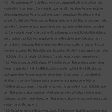
11.1 Mängelanzeige Wird die Reise nicht vertragsgemäß erbracht, so kann der
Kunde Abhilfe verlangen. Der Kunde ist aber verpflichtet, dem Reiseveranstalter
einen aufgetretenen Reisemangel unverzüglich anzuzeigen. Unterlässt er dies
schuldhaft, tritt eine Minderung des Reisepreises nicht ein. Dies gilt nur dann nicht,
wenn die Anzeige erkennbar aussichtslos oder aus anderen Gründen unzumutbar
ist. Der Kunde ist verpflichtet, seine Mängelanzeige unverzüglich der Reiseleitung
am Urlaubsort zur Kenntnis zu geben. Ist eine Reiseleitung am Urlaubsort nicht
vorhanden, sind etwaige Reisemängel dem Reiseveranstalter an dessen Sitz zur
Kenntnis zu geben. Die Reiseleitung ist beauftragt für Abhilfe zu sorgen, sofern dies
möglich ist. Sie ist jedoch nicht befugt, Ansprüche des Kunden anzuerkennen.
11.2 Fristsetzung durch Kündigung Will ein Kunde den Reisevertrag wegen eines
Reisemangels der in § 615 c BGB bezeichneten Art nach § 615 e BGB oder aus
wichtigem, dem Reiseveranstalter erkennbaren Grund wegen Unzumutbarkeit
kündigen, hat er dem Reiseveranstalter zuvor eine angemessene Frist zur
Abhilfeleistung zu setzen. Dies gilt nur dann nicht, wenn Abhilfe unmöglich ist oder
vom Reiseveranstalter verweigert wird oder wenn die sofortige Kündigung des
Vertrages durch ein besonderes, dem Reiseveranstalter erkennbares Interesse des
Kunden gerechtfertigt wird.
11.3 Gepäckverlust und Gepäckverspätung Schäden oder Zustellungsverzögerungen