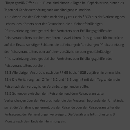
Flügen gemäß Ziffer 11.3. Diese sind binnen 7 Tagen bei Gepäckverlust, binnen 21
Tagen bei Gepäckverspätung nach Aushändigung zu melden.
13.2 Ansprüche des Reisenden nach den §§ 651 c bis f BGB aus der Verletzung des
Lebens, des Körpers oder der Gesundheit, die auf einer fahrlässigen
Pflichtverletzung eines gesetzlichen Vertreters oder Erfüllungsgehilfen des
Reiseveranstalters beruhen, verjähren in zwei Jahren. Dies gilt auch für Ansprüche
auf den Ersatz sonstiger Schäden, die auf einer grob fahrlässigen Pflichtverletzung
des Reiseveranstalters oder auf einer vorsätzlichen oder grob fahrlässigen
Pflichtverletzung eines gesetzlichen Vertreters oder Erfüllungsgehilfen des
Reiseveranstalters beruhen.
13.3 Alle übrigen Ansprüche nach den §§ 651c bis f BGB verjähren in einem Jahr.
13.4 Die Verjährung nach Ziffer 13.2 und 13.3 beginnt mit dem Tag, an dem die
Reise nach den vertraglichen Vereinbarungen enden sollte.
13.5 Schweben zwischen dem Reisenden und dem Reiseveranstalter
Verhandlungen über den Anspruch oder die den Anspruch begründenden Umstände,
so ist die Verjährung gehemmt, bis der Reisende oder der Reiseveranstalter die
Fortsetzung der Verhandlungen verweigert. Die Verjährung tritt frühestens 3
Monate nach dem Ende der Hemmung ein.