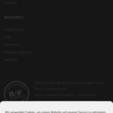
Ozeanien
MEIN KONTO
Registrierung
Login
Mein Konto
Passwort vergessen
Merkliste
Alle Zahlungen, die Ihr für Reisebuchungen an uns
leistet, sind durch eine
Reiseveranstalterhaftpflicht- und Insolvenz-
Versicherung der R+V Versicherung gegen
Insolvenz abgesichert. Als Nachweis hierfür
Wir verwenden Cookies, um unsere Website und unseren Service zu optimieren.