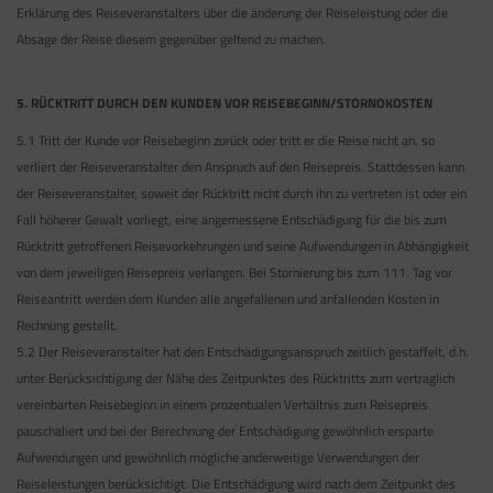
Erklärung des Reiseveranstalters über die änderung der Reiseleistung oder die
Absage der Reise diesem gegenüber geltend zu machen.
5. RÜCKTRITT DURCH DEN KUNDEN VOR REISEBEGINN/STORNOKOSTEN
5.1 Tritt der Kunde vor Reisebeginn zurück oder tritt er die Reise nicht an, so
verliert der Reiseveranstalter den Anspruch auf den Reisepreis. Stattdessen kann
der Reiseveranstalter, soweit der Rücktritt nicht durch ihn zu vertreten ist oder ein
Fall höherer Gewalt vorliegt, eine angemessene Entschädigung für die bis zum
Rücktritt getroffenen Reisevorkehrungen und seine Aufwendungen in Abhängigkeit
von dem jeweiligen Reisepreis verlangen. Bei Stornierung bis zum 111. Tag vor
Reiseantritt werden dem Kunden alle angefallenen und anfallenden Kosten in
Rechnung gestellt.
5.2 Der Reiseveranstalter hat den Entschädigungsanspruch zeitlich gestaffelt, d.h.
unter Berücksichtigung der Nähe des Zeitpunktes des Rücktritts zum vertraglich
vereinbarten Reisebeginn in einem prozentualen Verhältnis zum Reisepreis
pauschaliert und bei der Berechnung der Entschädigung gewöhnlich ersparte
Aufwendungen und gewöhnlich mögliche anderweitige Verwendungen der
Reiseleistungen berücksichtigt. Die Entschädigung wird nach dem Zeitpunkt des