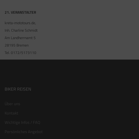
21. VERANSTALTER
kreta-mototours.de,
Inh. Charline Schmidt
Am Landherrnamt 5
28195 Bremen
Tel. 0172/5173110
BIKER REISEN
Über uns
Kontakt
Wichtige Infos / FAQ
Persönliches Angebot