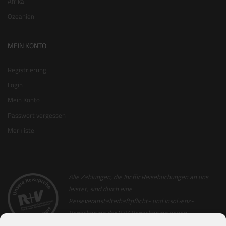
Afrika
Ozeanien
MEIN KONTO
Registrierung
Login
Mein Konto
Passwort vergessen
Merkliste
Alle Zahlungen, die Ihr für Reisebuchungen an uns
leistet, sind durch eine
Reiseveranstalterhaftpflicht- und Insolvenz-
Versicherung der R+V Versicherung gegen
Insolvenz abgesichert. Als Nachweis hierfür