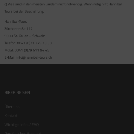
c) Visa sind in den meisten Ländern nicht notwendig. Wenn nötig hilft Hannibal
Tours bei der Beschaffung.
Hannibal-Tours
Zürcherstraße 117
9000 St. Gallen – Schweiz
Telefon: 0041 (0)71 279 13 30
Mobil: 0041 (0)79 611 94 45
E-Mail: info@hannibal-tours.ch
BIKER REISEN
Über uns
Kontakt
Wichtige Infos / FAQ
Persönliches Angebot